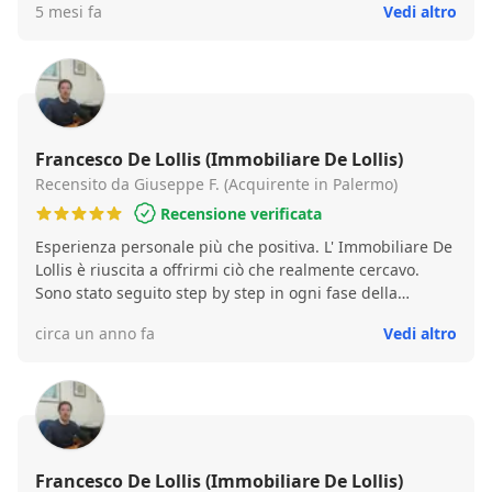
5 mesi fa
Vedi altro
persona molto seria, precisa e veloce nella gestione
delle trattative. Lo consiglio vivamente!
Francesco De Lollis (Immobiliare De Lollis)
Recensito da Giuseppe F. (Acquirente in Palermo)
Recensione verificata
Esperienza personale più che positiva. L' Immobiliare De
Lollis è riuscita a offrirmi ciò che realmente cercavo.
Sono stato seguito step by step in ogni fase della
compravendita con attenta professionalità. Rimasto,
circa un anno fa
Vedi altro
particolarmente, colpito dalla preparazione e dalla
capacità di problem solver del titolare di fronte agli
"incidenti di percorso" che, sovente, possono capitare
durante la trattativa e le successive fasi. Il sig. Francesco
è sempre pronto a risolvere tutte! In tre parole:
professionalità; competenza e trasparenza. Non esiterò
in futuro a ritornare, se avrò intenzione di acquistare o
Francesco De Lollis (Immobiliare De Lollis)