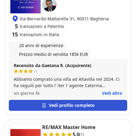
Via Bernardo Mattarella 31, 90011 Bagheria
5
transazioni a Palermo
15
transazioni in Italia
20 anni di esperienza
Prezzo medio di vendita 185k EUR
Recensito da Gaetana R. (Acquirente)
Abbiamo comprato una villa ad Altavilla nel 2024. Ci
ha seguiti per tutto l' iter l' agente Caterina
Prestigiacomo. La nostra esperienza e' stata molto
un giorno fa
Vedi altro
positiva perche' Caterina e' entrata subito in empatia
con noi, lavorando con professionalita', concretezza,
Vedi profilo completo
tempismo ed una solarita' che ha reso il nostro
trasferimento un' avventura bellissima🥰
RE/MAX Master Home
5.0
(1)