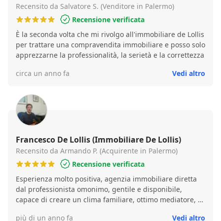
vendere casa. Per esperienza personale, diffido dalle
Recensito da Salvatore S. (Venditore in Palermo)
agenzie immobiliari cosiddette "blasonate" con le quali
Recensione verificata
ho avuto, invece, pessime esperienze e dove la persona
È la seconda volta che mi rivolgo all'immobiliare de Lollis
che trattata come all'occorrenza da addescare.
per trattare una compravendita immobiliare e posso solo
apprezzarne la professionalità, la serietà e la correttezza
circa un anno fa
Vedi altro
Francesco De Lollis (Immobiliare De Lollis)
Recensito da Armando P. (Acquirente in Palermo)
Recensione verificata
Esperienza molto positiva, agenzia immobiliare diretta
dal professionista omonimo, gentile e disponibile,
capace di creare un clima familiare, ottimo mediatore, si
è impegnato a risolvere le problematiche riscontrate e a
più di un anno fa
Vedi altro
dare seguito ad ogni richiesta di chiarimento necessaria