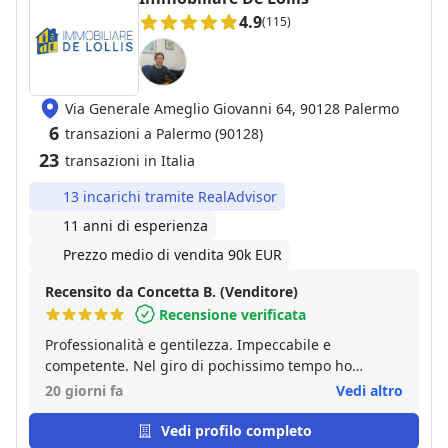
4.9
(115)
Via Generale Ameglio Giovanni 64, 90128 Palermo
6
transazioni a Palermo (90128)
23
transazioni in Italia
13 incarichi tramite RealAdvisor
11 anni di esperienza
Prezzo medio di vendita 90k EUR
Recensito da Concetta B. (Venditore)
Recensione verificata
Professionalità e gentilezza. Impeccabile e
competente. Nel giro di pochissimo tempo ho
venduto casa. Grazie mille sig. Francesco. Consiglio
20 giorni fa
Vedi altro
vivamente
Vedi profilo completo