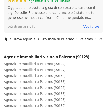
Recensione verificata
Oggi abbiamo avuto la gioia di comprare la casa con il
sig. De Lollis Francesco che dal principio è stato molto
generoso nei nostri confronti. Ci hanno guidato in
questa bellissima esperienza e sia io che mio marito ne
più di un anno fa
Vedi altro
saremo per sempre gratis, con tutto il cuore. Persona
affidabile e umile.
Trova agenzia
Provincia di Palermo
Palermo
Pale
Inizio
Agenzie immobiliari vicino a Palermo (90128)
Agenzie immobiliari a Palermo (90129)
Agenzie immobiliari a Palermo (90127)
Agenzie immobiliari a Palermo (90134)
Agenzie immobiliari a Palermo (90138)
Agenzie immobiliari a Palermo (90125)
Agenzie immobiliari a Palermo (90133)
Agenzie immobiliari a Palermo (90123)
Agenzie immobiliari a Palermo (90139)