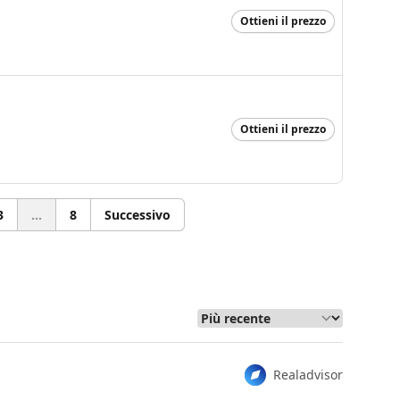
Ottieni il prezzo
Ottieni il prezzo
3
...
8
Successivo
Realadvisor