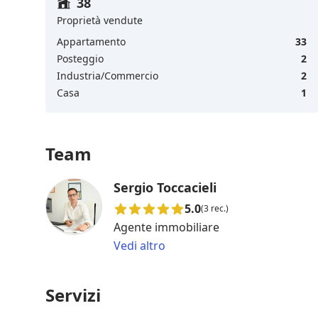
38
Proprietà vendute
Appartamento
33
Posteggio
2
Industria/Commercio
2
Casa
1
Team
Sergio Toccacieli
5.0
(3 rec.)
Agente immobiliare
Vedi altro
Servizi