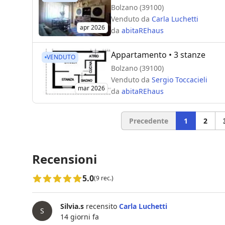
Bolzano (39100)
Venduto da
Carla Luchetti
apr 2026
da
abitaREhaus
Appartamento
• 3 stanze
VENDUTO
Bolzano (39100)
Venduto da
Sergio Toccacieli
mar 2026
da
abitaREhaus
Precedente
1
2
Recensioni
5.0
(9 rec.)
Silvia.s
recensito
Carla Luchetti
S
14 giorni fa