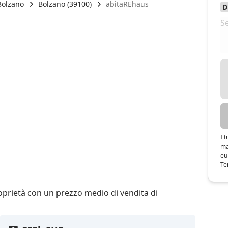
Bolzano
Bolzano (39100)
abitaREhaus
I 
ma
eu
Te
oprietà con un prezzo medio di vendita di