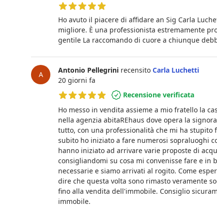
5 su 5 stelle
Ho avuto il piacere di affidare an Sig Carla Luch
migliore. È una professionista estremamente pro
gentile La raccomando di cuore a chiunque deb
Antonio Pellegrini
recensito
Carla Luchetti
A
20 giorni fa
Recensione verificata
5 su 5 stelle
Ho messo in vendita assieme a mio fratello la ca
nella agenzia abitaREhaus dove opera la signora
tutto, con una professionalità che mi ha stupito f
subito ho iniziato a fare numerosi sopraluoghi co
hanno iniziato ad arrivare varie proposte di acqui
consigliandomi su cosa mi convenisse fare e in b
necessarie e siamo arrivati al rogito. Come espe
dire che questa volta sono rimasto veramente soddi
fino alla vendita dell'immobile. Consiglio sicur
immobile.