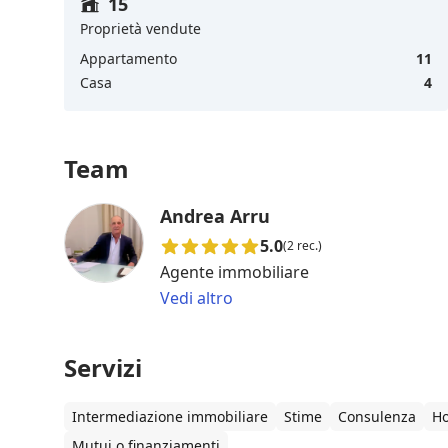
15
Proprietà vendute
Appartamento
11
Casa
4
Team
Andrea Arru
5.0
(2 rec.)
Agente immobiliare
Vedi altro
Servizi
Intermediazione immobiliare
Stime
Consulenza
Ho
Mutui o finanziamenti