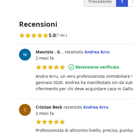
Precedente
1
Recensioni
5.0
(7 rec.)
Maurizio . G. .
recensito
Andrea Arru
M
2 mesi fa
Recensione verificata
5 su 5 stelle
Andra Arru, un vero professionista immobiliare 
gennaio 2026. Andrea ha manifestato sin da subit
riferimento per chi deve acquistare casa in Gallu
Cristian Beck
recensito
Andrea Arru
C
2 mesi fa
5 su 5 stelle
Professionista di altissimo livello, preciso, punt