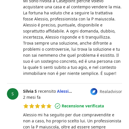
Mi sono rivolta a Casepoint perché volevo
acquistare una casa e al contempo vendere la mia.
La fortuna ha voluto che a seguire la trattativa
fosse Alessio, professionista con la P maiuscola.
Alessio é preciso, puntuale, disponibile e
soprattutto affidabile. A ogni domanda, dubbio,
incertezza, Alessio risponde e ti tranquillizza.
Trova sempre una soluzione, anche difronte a
problemi o controversie, lui trova la soluzione e tu
non sai nemmeno che quel problema é esistito. Il
suo é un sostegno concreto, ed é una persona con
la quale ti senti subito a tuo agio, e nel contesto
immobiliare non é per niente semplice. É super!
Silvia S
recensito
Alessio Turchi
Realadvisor
S
2 mesi fa
Recensione verificata
5 su 5 stelle
Alessio mi ha seguito per due compravendite e
non a caso, ho proprio scelto lui. Un professionista
con la P maiuscola, oltre ad essere sempre