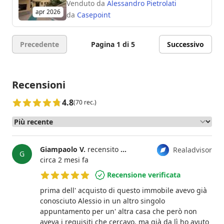
Venduto da
Alessandro Pietrolati
apr 2026
da
Casepoint
Precedente
Pagina 1 di 5
Successivo
Recensioni
4.8
(70 rec.)
Giampaolo V.
recensito
Alessio Turchi
Realadvisor
G
circa 2 mesi fa
Recensione verificata
5 su 5 stelle
prima dell' acquisto di questo immobile avevo già
conosciuto Alessio in un altro singolo
appuntamento per un' altra casa che però non
aveva i requisiti che cercavo, ma già da lì ho avuto