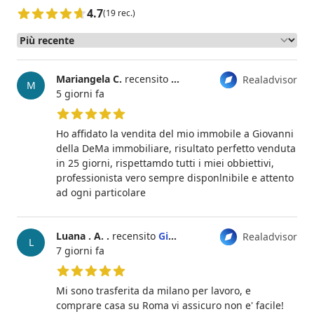
4.7
(19 rec.)
Mariangela C.
recensito
Giovanni Falconetti
Realadvisor
M
5 giorni fa
5 su 5 stelle
Ho affidato la vendita del mio immobile a Giovanni
della DeMa immobiliare, risultato perfetto venduta
in 25 giorni, rispettamdo tutti i miei obbiettivi,
professionista vero sempre disponlnibile e attento
ad ogni particolare
Luana . A. .
recensito
Giovanni Falconetti
Realadvisor
L
7 giorni fa
5 su 5 stelle
Mi sono trasferita da milano per lavoro, e
comprare casa su Roma vi assicuro non e' facile!