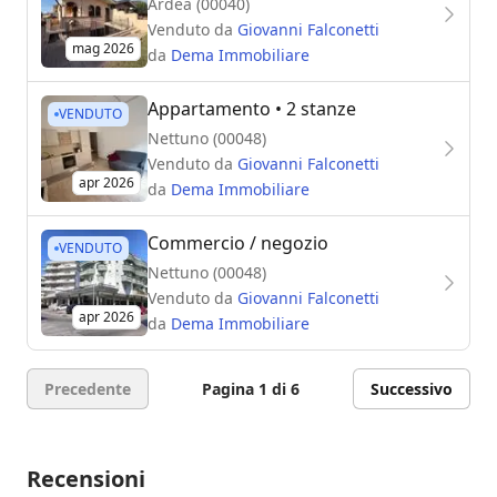
Ardea (00040)
Venduto da
Giovanni Falconetti
mag 2026
da
Dema Immobiliare
Appartamento
• 2 stanze
VENDUTO
Nettuno (00048)
Venduto da
Giovanni Falconetti
apr 2026
da
Dema Immobiliare
Commercio / negozio
VENDUTO
Nettuno (00048)
Venduto da
Giovanni Falconetti
apr 2026
da
Dema Immobiliare
Precedente
Pagina 1 di 6
Successivo
Recensioni