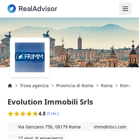
Trova agenzia
Provincia di Roma
Roma
Roma (00
Inizio
Evolution Immobili Srls
4.8
(5 rec.)
Via Genzano 75b, 00179 Roma
immobilsci.com
27 anni di esperienza