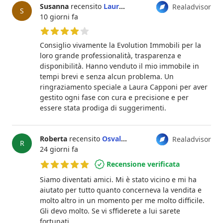
Susanna
recensito
Laura Capponi
Realadvisor
S
10 giorni fa
4 su 5 stelle
Consiglio vivamente la Evolution Immobili per la
loro grande professionalità, trasparenza e
disponibilità. Hanno venduto il mio immobile in
tempi brevi e senza alcun problema. Un
ringraziamento speciale a Laura Capponi per aver
gestito ogni fase con cura e precisione e per
essere stata prodiga di suggerimenti.
Roberta
recensito
Osvaldo Vitelli
Realadvisor
R
24 giorni fa
Recensione verificata
5 su 5 stelle
Siamo diventati amici. Mi è stato vicino e mi ha
aiutato per tutto quanto concerneva la vendita e
molto altro in un momento per me molto difficile.
Gli devo molto. Se vi sffiderete a lui sarete
fortunati.