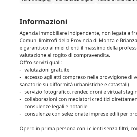
Informazioni
Agenzia immobiliare indipendente, non legata a fran
Comuni limitrofi della Provincia di Monza e Brianza 
e garantisco ai miei clienti il massimo della profes
valutazione al rogito di compravendita.

Offro servizi quali:

-	valutazioni gratuite

-	accesso agli atti compreso nella provvigione di vendita (escluso oneri e costi per eventuali 
sanatorie su difformità urbanistiche e catastali)

-	servizio fotografico, render, droni e virtual staging compreso nella provvigione

-	collaborazioni con mediatori creditizi direttamente in studio

-	consulenze legali e notarile

-	consulenze con selezionate imprese edili per progetti di ristrutturazione o costruzione.

Opero in prima persona con i clienti senza filtri, c