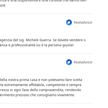
ienza e una disponibilità e una cortesia che vanno ben
zie.
Realadvisor
genzia del sig. Michele Guerra. Se dovete vendere o
za e professionalità lui è la persona giusta!
Realadvisor
 della nostra prima casa e non potevamo fare scelta
ista estremamente affidabile, competente e sempre
arezza in ogni fase della compravendita, rendendo
ferimento prezioso che consigliamo vivamente.