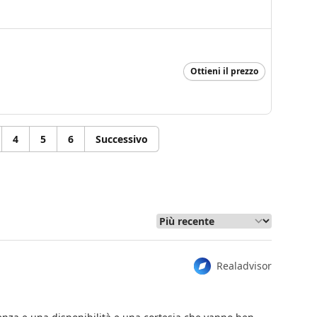
Ottieni il prezzo
4
5
6
Successivo
Realadvisor