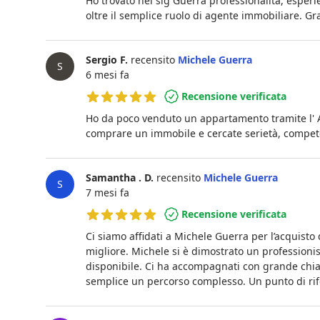
Ho trovato nel sig Guerra professionalità, esper
oltre il semplice ruolo di agente immobiliare. Gra
Sergio F.
recensito
Michele Guerra
S
6 mesi fa
Recensione verificata
5 su 5 stelle
Ho da poco venduto un appartamento tramite l' A
comprare un immobile e cercate serietà, competen
Samantha . D.
recensito
Michele Guerra
S
7 mesi fa
Recensione verificata
5 su 5 stelle
Ci siamo affidati a Michele Guerra per l’acquisto
migliore. Michele si è dimostrato un profession
disponibile. Ci ha accompagnati con grande chi
semplice un percorso complesso. Un punto di ri