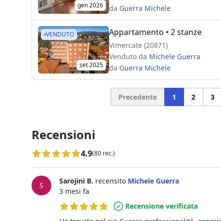
gen 2026
da
Guerra Michele
Appartamento
• 2 stanze
VENDUTO
Vimercate (20871)
Venduto da
Michele Guerra
set 2025
da
Guerra Michele
Precedente
1
2
3
Recensioni
4.9
(80 rec.)
Sarojini B.
recensito
Michele Guerra
S
3 mesi fa
Recensione verificata
5 su 5 stelle