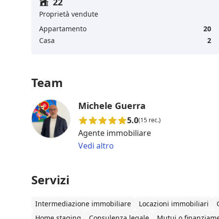
22
Proprietà vendute
Appartamento
20
Casa
2
Team
Michele Guerra
5.0
(15 rec.)
Agente immobiliare
Vedi altro
Servizi
Intermediazione immobiliare
Locazioni immobiliari
Home staging
Consulenza legale
Mutui o finanziame