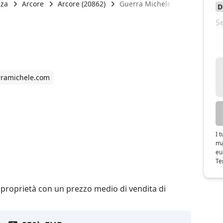
nza
Arcore
Arcore (20862)
Guerra Michele
ramichele.com
I 
ma
eu
Te
 proprietà con un prezzo medio di vendita di