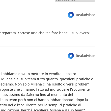
Realadvisor
eparata, cortese una che "sa fare bene il suo lavoro"
Realadvisor
ori abbiamo dovuto mettere in vendita il nostro
 Milena e al suo team tutto quanto, questioni pratiche e
sediamo. Non solo Milena ci ha risolto diversi problemi
 proposte che ci hanno fatto ad individuare l'acquirente
i muovessimo da Salerno fino al momento del
 il suo team però non ci hanno "abbandonato" dopo la
ito noi e l'acquirente per le semplici pratiche di
e indicazioni. Perché scegliere Milena e il suo team?