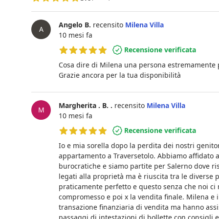
Angelo B.
recensito
Milena Villa
A
10 mesi fa
Recensione verificata
5 su 5 stelle
Cosa dire di Milena una persona estremamente pr
Grazie ancora per la tua disponibilità
Margherita . B. .
recensito
Milena Villa
M
10 mesi fa
Recensione verificata
5 su 5 stelle
Io e mia sorella dopo la perdita dei nostri genit
appartamento a Traversetolo. Abbiamo affidato a
burocratiche e siamo partite per Salerno dove ri
legati alla proprietà ma è riuscita tra le diverse
praticamente perfetto e questo senza che noi c
compromesso e poi x la vendita finale. Milena e
transazione finanziaria di vendita ma hanno assist
passaggi di intestazioni di bollette con consigli 