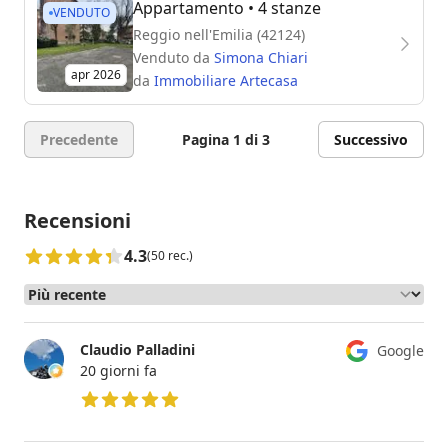
Appartamento
• 4 stanze
VENDUTO
Reggio nell'Emilia (42124)
Venduto da
Simona Chiari
apr 2026
da
Immobiliare Artecasa
Precedente
Pagina 1 di 3
Successivo
Recensioni
4.3
(50 rec.)
Claudio Palladini
Google
20 giorni fa
5 su 5 stelle