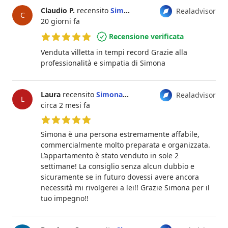
Claudio P.
recensito
Simona Chiari
Realadvisor
C
20 giorni fa
Recensione verificata
5 su 5 stelle
Venduta villetta in tempi record Grazie alla
professionalità e simpatia di Simona
Laura
recensito
Simona Chiari
Realadvisor
L
circa 2 mesi fa
5 su 5 stelle
Simona è una persona estremamente affabile,
commercialmente molto preparata e organizzata.
L’appartamento è stato venduto in sole 2
settimane! La consiglio senza alcun dubbio e
sicuramente se in futuro dovessi avere ancora
necessità mi rivolgerei a lei!! Grazie Simona per il
tuo impegno!!