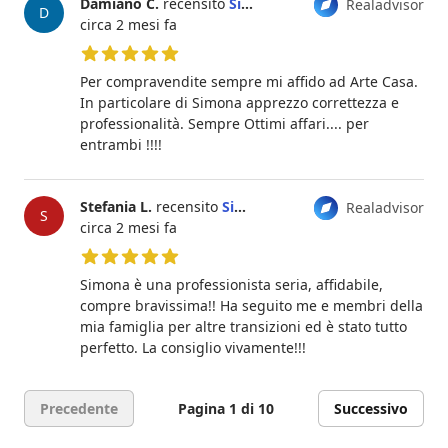
Damiano C.
recensito
Simona Chiari
Realadvisor
D
circa 2 mesi fa
5 su 5 stelle
Per compravendite sempre mi affido ad Arte Casa.
In particolare di Simona apprezzo correttezza e
professionalità. Sempre Ottimi affari.... per
entrambi !!!!
Stefania L.
recensito
Simona Chiari
Realadvisor
S
circa 2 mesi fa
5 su 5 stelle
Simona è una professionista seria, affidabile,
compre bravissima!! Ha seguito me e membri della
mia famiglia per altre transizioni ed è stato tutto
perfetto. La consiglio vivamente!!!
Precedente
Pagina 1 di 10
Successivo