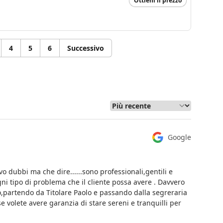
Ottieni il prezzo
4
5
6
Successivo
Google
vo dubbi ma che dire......sono professionali,gentili e
 ogni tipo di problema che il cliente possa avere . Davvero
to,partendo da Titolare Paolo e passando dalla segreraria
 volete avere garanzia di stare sereni e tranquilli per