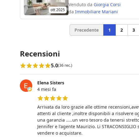
Venduto da
Giorgia Corsi
ott 2025
da
Immobiliare Mariani
Precedente
1
2
3
Recensioni
5.0
(36 rec.)
Elena Sisters
4 mesi fa
5 su 5 stelle
Arrivata da loro grazie alle ottime recensioni,ave
attenti al cliente ,inoltre disponibili a risolvere
una garanzia .....un vero tesoro da tenersi stret
Jennifer e l'agente Maurizio. Li STRACONSIGLIO se
vendere o acquistare.