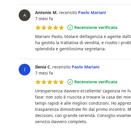
Antonio M.
recensito
Paolo Mariani
A
7 mesi fa
Recensione verificata
5 su 5 stelle
Mariani Paolo, titolare dell’agenzia e agente dal
ha gestito la trattativa di vendita, e risolto i pr
splendida e gentilissima segretaria.
Ilenia C.
recensito
Paolo Mariani
I
7 mesi fa
Recensione verificata
5 su 5 stelle
Un’esperienza davvero eccellente! L’agenzia mi h
fase: non solo è riuscita a trovare la casa dei m
tempi rapidi e alle migliori condizioni. Ho appre
trasparenza dimostrate fin dal primo incontro. M
decisioni, con grande serenità. Consiglio vivamen
servizio davvero completo.