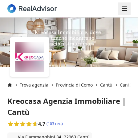
Trova agenzia
Provincia di Como
Cantù
Cantù (2
Inizio
Kreocasa Agenzia Immobiliare |
Cantù
4.7
(103 rec.)
Via Fiammenghini 34, 22063 Cantù