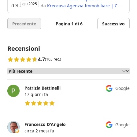
giu 2025
da
Kreocasa Agenzia Immobiliare | Cantù
Precedente
Pagina 1 di 6
Successivo
Recensioni
4.7
(103 rec.)
Patrizia Bettinelli
Google
17 giorni fa
5 su 5 stelle
Francesco D'Angelo
Google
circa 2 mesi fa