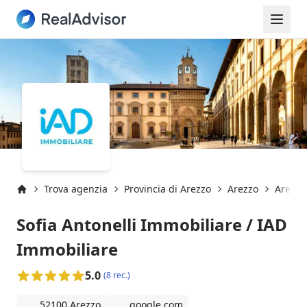
Trova agenzia
Provincia di Arezzo
Arezzo
Arezzo
Inizio
Sofia Antonelli Immobiliare / IAD
Immobiliare
5.0
(8 rec.)
52100 Arezzo
google.com