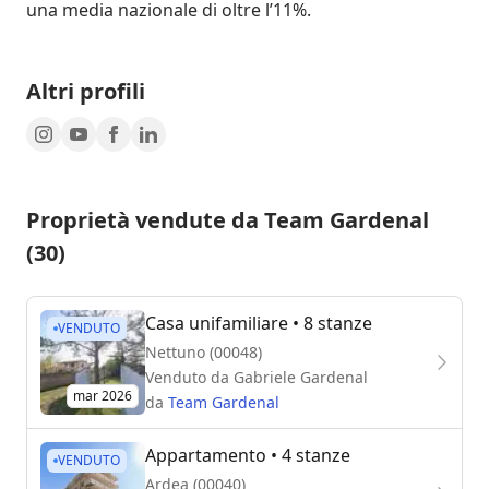
Altri profili
Proprietà vendute da Team Gardenal
(30)
Casa unifamiliare
• 8 stanze
VENDUTO
Nettuno (00048)
Venduto da
Gabriele Gardenal
mar 2026
da
Team Gardenal
Appartamento
• 4 stanze
VENDUTO
Ardea (00040)