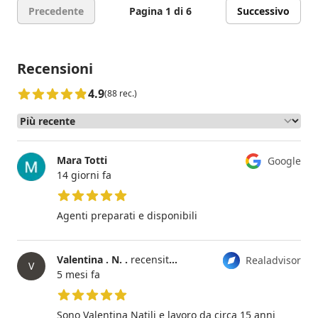
Precedente
Pagina 1 di 6
Successivo
Recensioni
4.9
(88 rec.)
Mara Totti
Google
14 giorni fa
5 su 5 stelle
Agenti preparati e disponibili
Valentina . N. .
recensito
Gabriele Gardenal
Realadvisor
V
5 mesi fa
5 su 5 stelle
Sono Valentina Natili e lavoro da circa 15 anni