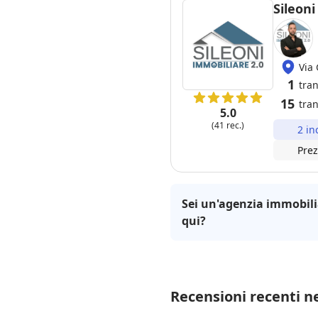
Sileoni
Via 
1
tra
15
tran
5.0
(41 rec.)
2 in
Prez
Sei un'agenzia immobili
qui?
Recensioni recenti ne