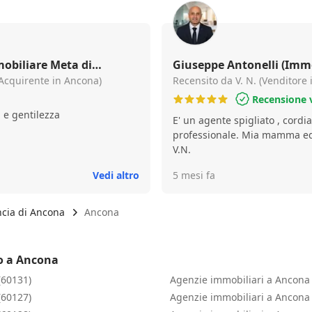
obiliare Meta di
Giuseppe Antonelli (Immo
(Acquirente in Ancona)
Antonelli Giuseppe)
Recensito da V. N. (Venditore
Recensione v
à e gentilezza
E' un agente spigliato , cordi
professionale. Mia mamma ed 
V.N.
Vedi altro
5 mesi fa
ncia di Ancona
Ancona
no a Ancona
(60131)
Agenzie immobiliari a Ancona 
(60127)
Agenzie immobiliari a Ancona 