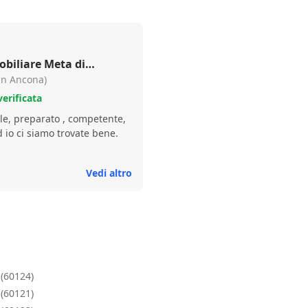
biliare Meta di
 in Ancona)
erificata
ale, preparato , competente,
io ci siamo trovate bene.
Vedi altro
(60124)
(60121)