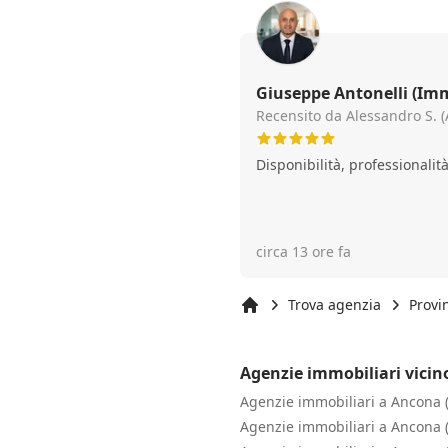
Giuseppe Antonelli (Imm
Antonelli Giuseppe)
Recensito da Alessandro S. 
Disponibilità, professionalit
circa 13 ore fa
Trova agenzia
Provi
Inizio
Agenzie immobiliari vici
Agenzie immobiliari a Ancona 
Agenzie immobiliari a Ancona 