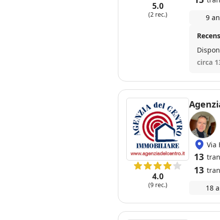
5.0
(2 rec.)
9 an
Recens
Disponi
circa 1
Agenzi
Via 
13
tran
13
tran
4.0
(9 rec.)
18 a