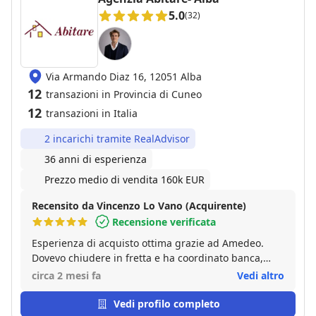
5.0
(32)
Via Armando Diaz 16, 12051 Alba
12
transazioni in Provincia di Cuneo
12
transazioni in Italia
2 incarichi tramite RealAdvisor
36 anni di esperienza
Prezzo medio di vendita 160k EUR
Recensito da Vincenzo Lo Vano (Acquirente)
Recensione verificata
Esperienza di acquisto ottima grazie ad Amedeo.
Dovevo chiudere in fretta e ha coordinato banca,
notaio e venditore senza un intoppo. Professionale,
circa 2 mesi fa
Vedi altro
trasparente e molto reattivo. Mi ha affiancato con
attenzione in ogni fase fino al rogito. Cinque stelle
Vedi profilo completo