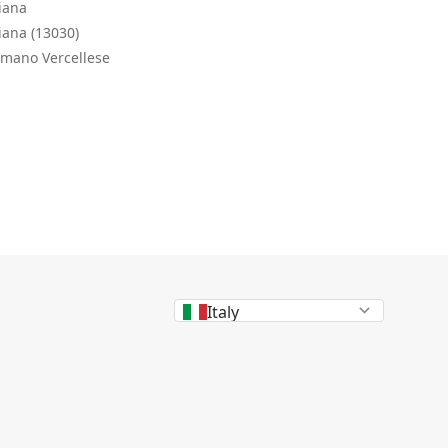
iana
iana (13030)
rmano Vercellese
Italy