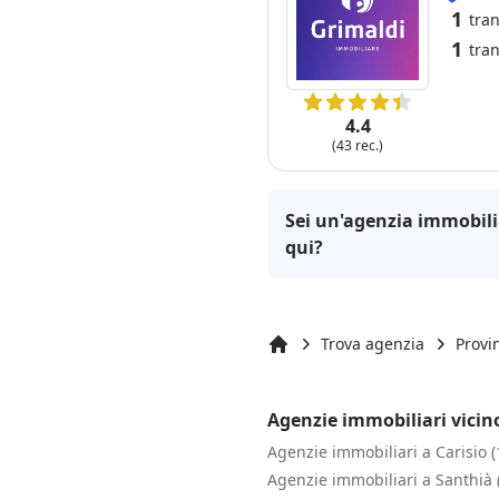
1
tran
1
tran
4.4
(43 rec.)
Sei un'agenzia immobili
qui?
Trova agenzia
Provin
Inizio
Agenzie immobiliari vicino
Agenzie immobiliari a Carisio 
Agenzie immobiliari a Santhià 