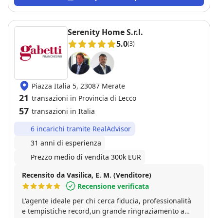
trattativa. Sono stato seguito con attenzione,
aggiornato costantemente e supportato anche nelle
pratiche più complesse, con un approccio sempre
Serenity Home S.r.l.
disponibile e concreto. Un servizio preciso e ben
5.0
(3)
organizzato che mi ha permesso di affrontare tutto il
percorso con serenità. Consiglio vivamente questa
agenzia a chiunque voglia vendere o acquistare casa
con la certezza di essere seguito da veri
Piazza Italia 5, 23087 Merate
professionisti.
21
transazioni in Provincia di Lecco
57
transazioni in Italia
6 incarichi tramite RealAdvisor
31 anni di esperienza
Prezzo medio di vendita 300k EUR
Recensito da Vasilica, E. M. (Venditore)
Recensione verificata
L'agente ideale per chi cerca fiducia, professionalità
e tempistiche record,un grande ringraziamento a