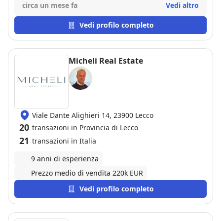
tutto il staff, anche nei momenti più duri quando
circa un mese fa
Vedi altro
compaiono certe difficoltà voi le avete risolte e ci hai
dato il giusto appoggio per non perdere la speranza
Vedi profilo completo
che tutto vada bene.Grazie Bruno per l'impegno che
ci metti a ognuno di noi,da qui si vede l'esperienza e
l'anima che metti in questo lavoro. PS: manderò da te
Micheli Real Estate
chi sento che cerca la casa dei suoi sogni.
Viale Dante Alighieri 14, 23900 Lecco
20
transazioni in Provincia di Lecco
21
transazioni in Italia
9 anni di esperienza
Prezzo medio di vendita 220k EUR
Vedi profilo completo