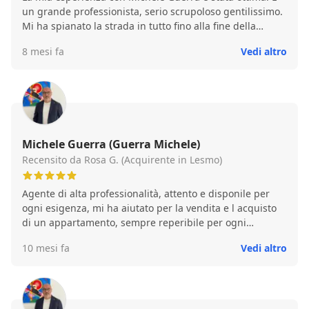
un grande professionista, serio scrupoloso gentilissimo.
Mi ha spianato la strada in tutto fino alla fine della
compravendita. Lo consiglio caldamente
8 mesi fa
Vedi altro
Michele Guerra (Guerra Michele)
Recensito da Rosa G. (Acquirente in Lesmo)
Agente di alta professionalità, attento e disponile per
ogni esigenza, mi ha aiutato per la vendita e l acquisto
di un appartamento, sempre reperibile per ogni
domanda o richiesta, mi sono totalmente affidata a lui
10 mesi fa
Vedi altro
anche per la ristrutturazione e arredamento consiglio
vivamente di rivolgervi alla agenzia immobiliare di
Michele