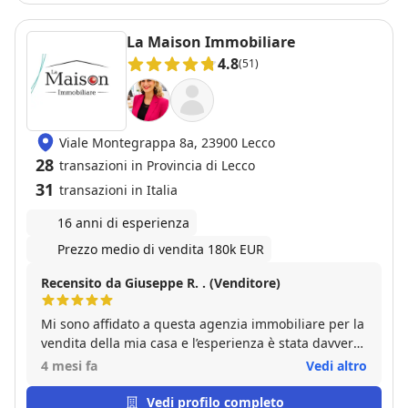
La Maison Immobiliare
4.8
(51)
Viale Montegrappa 8a, 23900 Lecco
28
transazioni in Provincia di Lecco
31
transazioni in Italia
16 anni di esperienza
Prezzo medio di vendita 180k EUR
Recensito da Giuseppe R. . (Venditore)
Mi sono affidato a questa agenzia immobiliare per la
vendita della mia casa e l’esperienza è stata davvero
positiva sotto ogni aspetto. Ho trovato grande
4 mesi fa
Vedi altro
professionalità, competenza e soprattutto una
gestione chiara e trasparente in ogni fase della
Vedi profilo completo