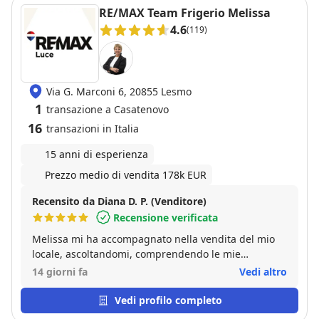
RE/MAX Team Frigerio Melissa
4.6
(119)
Via G. Marconi 6, 20855 Lesmo
1
transazione a Casatenovo
16
transazioni in Italia
15 anni di esperienza
Prezzo medio di vendita 178k EUR
Recensito da Diana D. P. (Venditore)
Recensione verificata
Melissa mi ha accompagnato nella vendita del mio
locale, ascoltandomi, comprendendo le mie
necessità fino alla fine dell'iter. È stata una persona
14 giorni fa
Vedi altro
disponibile e sempre pronta. Ha fatto delle foto
bellissime al locale. Davvero bravissima!!!
Vedi profilo completo