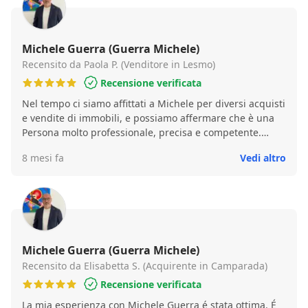
Michele Guerra (Guerra Michele)
Recensito da Paola P. (Venditore in Lesmo)
Recensione verificata
Nel tempo ci siamo affittati a Michele per diversi acquisti
e vendite di immobili, e possiamo affermare che è una
Persona molto professionale, precisa e competente.
Inoltre è molto disponibile , gentile e trova sempre il
8 mesi fa
Vedi altro
modo di soddisfare venditore ed acquirente. Che dire..
Super consigliato!
Michele Guerra (Guerra Michele)
Recensito da Elisabetta S. (Acquirente in Camparada)
Recensione verificata
La mia esperienza con Michele Guerra é stata ottima. É