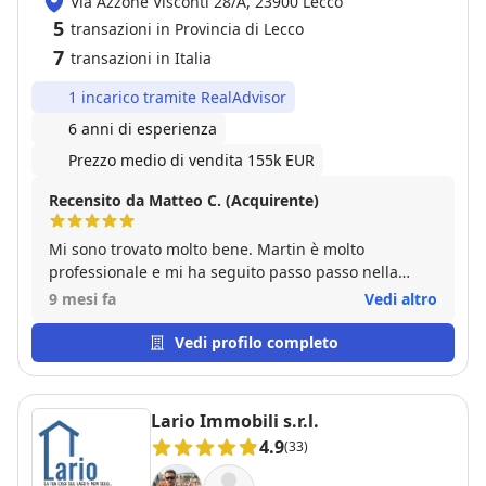
Via Azzone Visconti 28/A, 23900 Lecco
5
transazioni in Provincia di Lecco
7
transazioni in Italia
1 incarico tramite RealAdvisor
6 anni di esperienza
Prezzo medio di vendita 155k EUR
Recensito da Matteo C. (Acquirente)
Mi sono trovato molto bene. Martin è molto
professionale e mi ha seguito passo passo nella
ricerca trovando la soluzione che cercavo da tempo.
9 mesi fa
Vedi altro
Vedi profilo completo
Lario Immobili s.r.l.
4.9
(33)