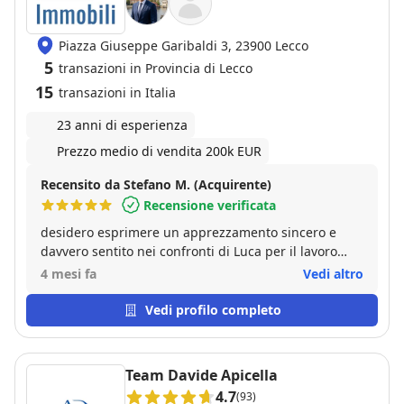
Piazza Giuseppe Garibaldi 3, 23900 Lecco
5
transazioni in Provincia di Lecco
15
transazioni in Italia
23 anni di esperienza
Prezzo medio di vendita 200k EUR
Recensito da Stefano M. (Acquirente)
Recensione verificata
desidero esprimere un apprezzamento sincero e
davvero sentito nei confronti di Luca per il lavoro
svolto durante tutto il percorso che mi ha portato
4 mesi fa
Vedi altro
all’acquisto della mia prima casa. Fin dal primo
momento si è distinto per un approccio
Vedi profilo completo
estremamente professionale, serio e affidabile, ma
anche umano e piacevole nei modi. In un settore in
cui troppo spesso ci si imbatte in figure frettolose,
Team Davide Apicella
superficiali o eccessivamente orientate al proprio
4.7
(93)
tornaconto, incontrare una persona come Luca è