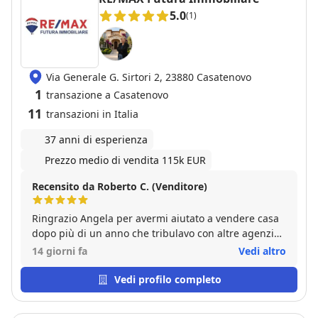
5.0
(1)
Via Generale G. Sirtori 2, 23880 Casatenovo
1
transazione a Casatenovo
11
transazioni in Italia
37 anni di esperienza
Prezzo medio di vendita 115k EUR
Recensito da Roberto C. (Venditore)
Ringrazio Angela per avermi aiutato a vendere casa
dopo più di un anno che tribulavo con altre agenzie.
Con lei ho venduto in meno di 2 mesi ed è riuscita a
14 giorni fa
Vedi altro
rispettare tutte le condizioni che avevo richiesto.
Vedi profilo completo