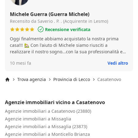
Michele Guerra (Guerra Michele)
Recensito da Saverio . P. . (Acquirente in Lesmo)
Recensione verificata
Oggi finalmente abbiamo acquistato la nostra prima
casa!!! 🏡 Con l'aiuto di Michele siamo riusciti a
realizzare il nostro sogno...con la sua professionalità e
gentilezza ci ha seguiti passo dopo passo, dal primo
10 mesi fa
Vedi altro
all'ultimo giorno. Ci ha supportato e "sopportato" su
tutto, dandoci sicurezza e sempre consigli utili. Quindi
se volete acquistare o vendere un immobile affidatevi a
Trova agenzia
Provincia di Lecco
Casatenovo
Michele Guerra!!! Grazie ancora di tutto!!!
Inizio
Agenzie immobiliari vicino a Casatenovo
Agenzie immobiliari a Casatenovo (23880)
Agenzie immobiliari a Missaglia
Agenzie immobiliari a Missaglia (23873)
Agenzie immobiliari a Monticello Brianza