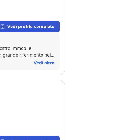
Vedi profilo completo
nostro immobile
n grande riferimento nella
avorato con grande
Vedi altro
zio per il suo supporto.