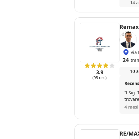
14 a
Remax
Via 
24
tran
10 a
3.9
(95 rec.)
Recens
Il Sig. Tornello è stato molto efficiente .Ci è st
trovare
4 mesi
RE/MAX