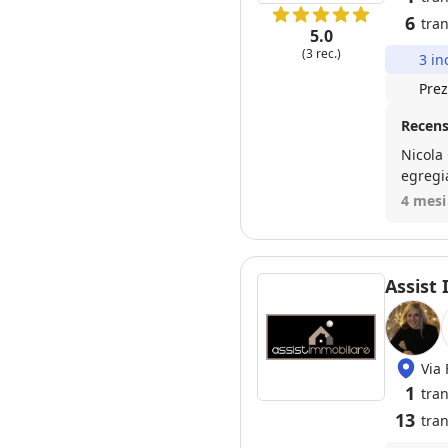
6
tran
5.0
(3 rec.)
3 in
Prez
Recens
Nicola
egregi
gestio
4 mesi
profess
Grande
Assist
Via 
1
tran
13
tran