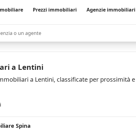
mobiliare
Prezzi immobiliari
Agenzie immobiliari
zia o un agente
ri a Lentini
mmobiliari a Lentini, classificate per prossimità 
i
liare Spina