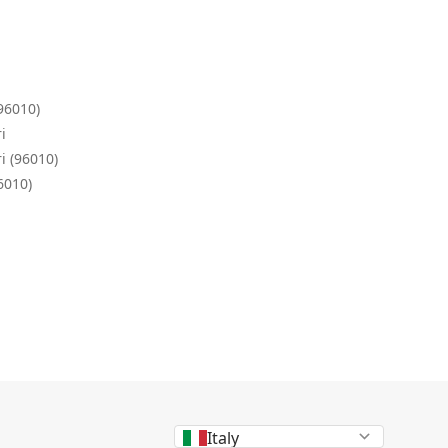
(96010)
i
i (96010)
6010)
Italy