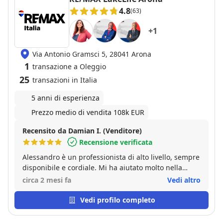
4.8
(63)
+
1
Via Antonio Gramsci 5, 28041 Arona
1
transazione a Oleggio
25
transazioni in Italia
5 anni di esperienza
Prezzo medio di vendita 108k EUR
Recensito da Damian I. (Venditore)
Recensione verificata
Alessandro è un professionista di alto livello, sempre
disponibile e cordiale. Mi ha aiutato molto nella
vendita della mia casa e sono molto contento del suo
circa 2 mesi fa
Vedi altro
lavoro. Grazie Alessando!
Vedi profilo completo