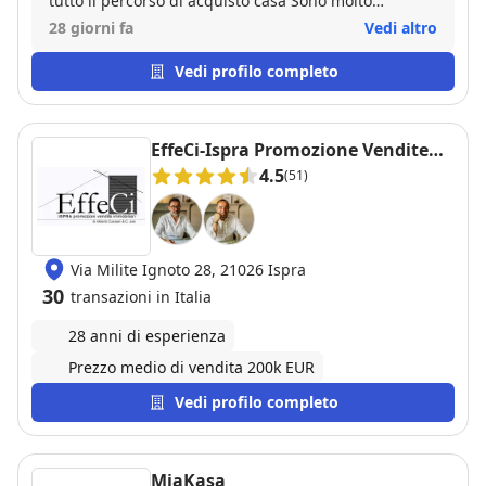
tutto il percorso di acquisto casa Sono molto
contenta grazie Franca
28 giorni fa
Vedi altro
Vedi profilo completo
EffeCi-Ispra Promozione Vendite
Immobiliari
4.5
(51)
Via Milite Ignoto 28, 21026 Ispra
30
transazioni in Italia
28 anni di esperienza
Prezzo medio di vendita 200k EUR
Vedi profilo completo
MiaKasa