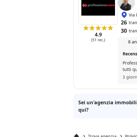
Via
26
tran
30
tran
4.9
(51 rec.)
8 an
Recensi
Profess
tutti q
3 giorn
Sei un'agenzia immobili
qui?
Trova agenzia
Provin