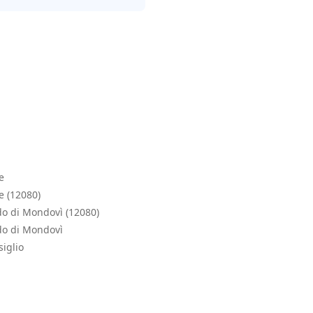
e
e (12080)
do di Mondovì (12080)
do di Mondovì
iglio