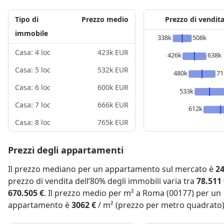
Tipo di
Prezzo medio
Prezzo di vendit
immobile
338k
508k
Casa: 4 loc
423k EUR
426k
638k
Casa: 5 loc
532k EUR
480k
71
Casa: 6 loc
600k EUR
533k
Casa: 7 loc
666k EUR
612k
Casa: 8 loc
765k EUR
Prezzi degli appartamenti
Il prezzo mediano per un appartamento sul mercato è
24
prezzo di vendita dell’80% degli immobili varia tra
78.511
670.505 €
. Il prezzo medio per m² a Roma (00177) per un
appartamento è
3062 €
/ m² (prezzo per metro quadrato)