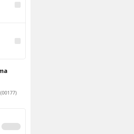
oma
 (00177)