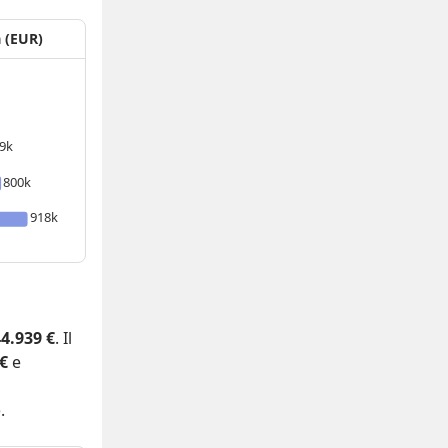
a (EUR)
9k
800k
918k
4.939 €
. Il
 €
e
.