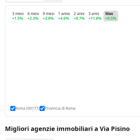
3 mesi
6 mesi
9 mesi
1 anno
2 anni
3 anni
Max
+1.5%
+2.3%
+2.8%
+4.6%
+8.7%
+11.8%
+9.5%
Roma (00177)
Provincia di Roma
Migliori agenzie immobiliari a Via Pisino