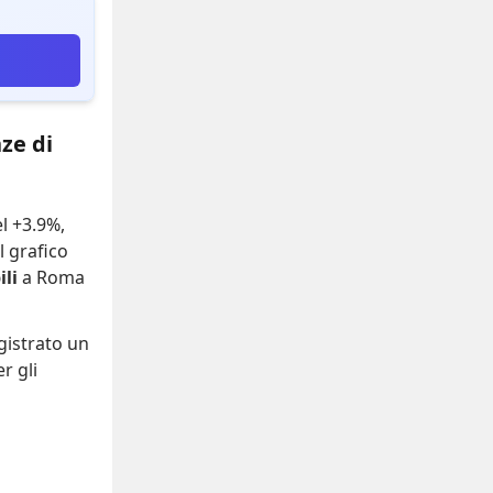
ze di
el +3.9%
,
Il grafico
li
a Roma
gistrato
un
r gli