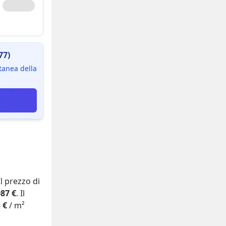
77)
ntanea della
 Il prezzo di
87 €
. Il
 €
/ m²