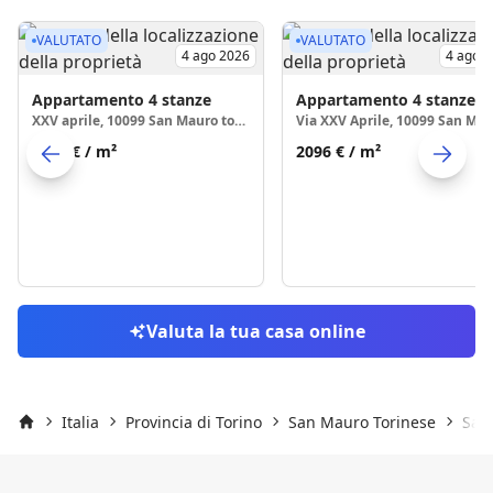
VALUTATO
VALUTATO
4 ago 2026
4 ago 
Appartamento
4 stanze
Appartamento
4 stanze
XXV aprile, 10099 San Mauro torinese
2146 €
/ m²
2096 €
/ m²
Skip to previo
S
Valuta la tua casa online
Italia
Provincia di Torino
San Mauro Torinese
San
Inizio