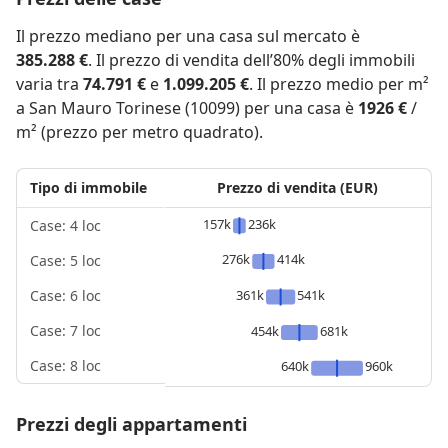
Il prezzo mediano per una casa sul mercato è
385.288 €
. Il prezzo di vendita dell’80% degli immobili
varia tra
74.791 €
e
1.099.205 €
. Il prezzo medio per m²
a San Mauro Torinese (10099) per una casa è
1926 €
/
m² (prezzo per metro quadrato).
Tipo di immobile
Prezzo di vendita (EUR)
157k
236k
Case: 4 loc
276k
414k
Case: 5 loc
361k
541k
Case: 6 loc
Case: 7 loc
454k
681k
Case: 8 loc
640k
960k
Prezzi degli appartamenti