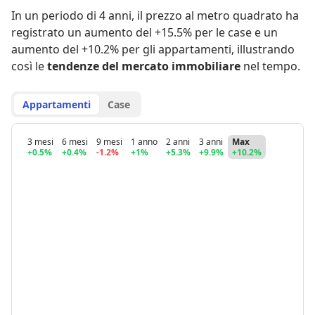
In un periodo di 4 anni
,
il prezzo al metro quadrato ha
registrato
un aumento del +15.5% per le case
e
un
aumento del +10.2% per gli appartamenti
,
illustrando
così le
tendenze del mercato immobiliare
nel tempo.
Appartamenti
Case
3 mesi
6 mesi
9 mesi
1 anno
2 anni
3 anni
Max
+0.5%
+0.4%
-1.2%
+1%
+5.3%
+9.9%
+10.2%