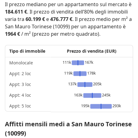
Il prezzo mediano per un appartamento sul mercato è
184.611 €
. Il prezzo di vendita dell’80% degli immobili
varia tra
60.199 €
e
476.777 €
. Il prezzo medio per m² a
San Mauro Torinese (10099) per un appartamento è
1964 €
/ m² (prezzo per metro quadrato).
Tipo di immobile
Prezzo di vendita (EUR)
111k
167k
Monolocale
119k
178k
Appt: 2 loc
137k
205k
Appt: 3 loc
Appt: 4 loc
163k
245k
Appt: 5 loc
195k
293k
Affitti mensili medi a San Mauro Torinese
(10099)