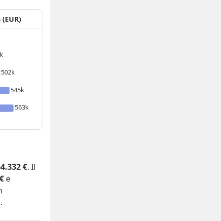
a (EUR)
k
502k
545k
563k
4.332 €
. Il
 €
e
n
.