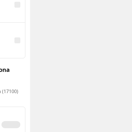
vona
a (17100)