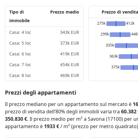
Tipo di
Prezzo medio
Prezzo di vendit
immobile
275k
412k
Casa: 4 loc
343k EUR
299k
448
Casa: 5 loc
373k EUR
335k
Casa: 6 loc
419k EUR
363k
Casa: 7 loc
454k EUR
375k
Casa: 8 loc
469k EUR
Prezzi degli appartamenti
Il prezzo mediano per un appartamento sul mercato è
16
prezzo di vendita dell’80% degli immobili varia tra
60.382
350.830 €
. Il prezzo medio per m² a Savona (17100) per u
appartamento è
1933 €
/ m² (prezzo per metro quadrato)