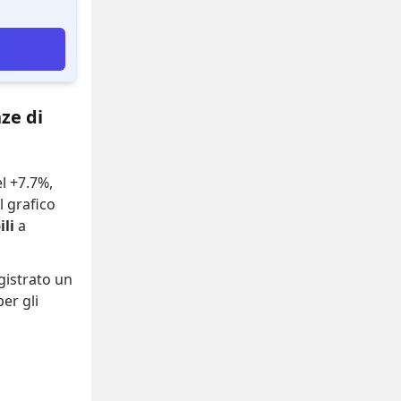
ze di
el +7.7%
,
Il grafico
li
a
gistrato
un
er gli