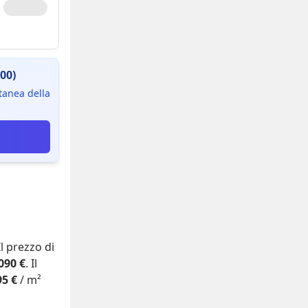
00)
ntanea della
 Il prezzo di
090 €
. Il
95 €
/ m²