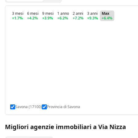
3 mesi
6 mesi
9 mesi
1 anno
2 anni
3 anni
Max
+1.7%
+4.2%
+3.9%
+6.2%
+7.2%
+9.3%
+6.4%
Savona (17100)
Provincia di Savona
Migliori agenzie immobiliari a Via Nizza