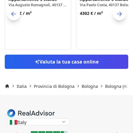
Via Augusto Romagnoli, 40137 Bologna
Via Paolo Costa, 40137 Bologn
3442 €
/ m²
4302 €
/ m²
Skip to previo
S
Valuta la tua casa online
Italia
Provincia di Bologna
Bologna
Bologna (4013
Inizio
Italy