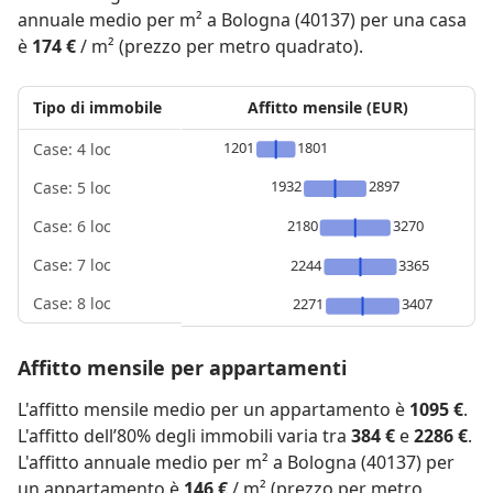
annuale medio per m² a Bologna (40137) per una casa
è
174 €
/ m² (prezzo per metro quadrato).
Tipo di immobile
Affitto mensile (EUR)
1201
1801
Case: 4 loc
1932
2897
Case: 5 loc
2180
3270
Case: 6 loc
Case: 7 loc
2244
3365
Case: 8 loc
2271
3407
Affitto mensile per appartamenti
L'affitto mensile medio per un appartamento è
1095 €
.
L'affitto dell’80% degli immobili varia tra
384 €
e
2286 €
.
L'affitto annuale medio per m² a Bologna (40137) per
un appartamento è
146 €
/ m² (prezzo per metro