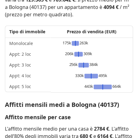
a Bologna (40137) per un appartamento è
4094 €
/ m²
(prezzo per metro quadrato).
Tipo di immobile
Prezzo di vendita (EUR)
175k
263k
Monolocale
206k
309k
Appt: 2 loc
256k
384k
Appt: 3 loc
Appt: 4 loc
330k
495k
Appt: 5 loc
443k
664k
Affitti mensili medi a Bologna (40137)
Affitto mensile per case
L'affitto mensile medio per una casa è
2784 €
. L'affitto
dell’80% degli immobili varia tra
680 €
e
6164 €
. L'affitto