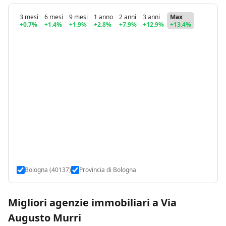
3 mesi
6 mesi
9 mesi
1 anno
2 anni
3 anni
Max
+0.7%
+1.4%
+1.9%
+2.8%
+7.9%
+12.9%
+13.4%
Bologna (40137)
Provincia di Bologna
Migliori agenzie immobiliari a Via
Augusto Murri