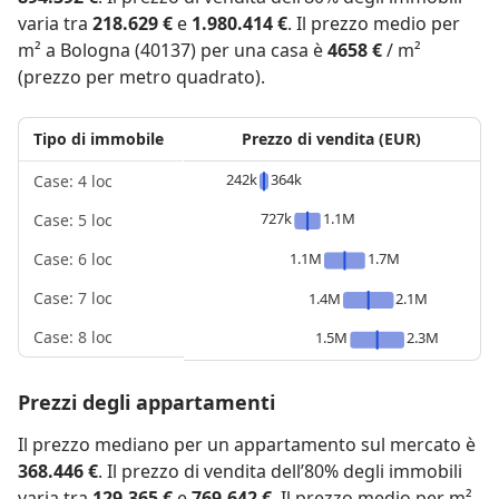
varia tra
218.629 €
e
1.980.414 €
. Il prezzo medio per
m² a Bologna (40137) per una casa è
4658 €
/ m²
(prezzo per metro quadrato).
Tipo di immobile
Prezzo di vendita (EUR)
242k
364k
Case: 4 loc
727k
1.1M
Case: 5 loc
1.1M
1.7M
Case: 6 loc
Case: 7 loc
1.4M
2.1M
Case: 8 loc
1.5M
2.3M
Prezzi degli appartamenti
Il prezzo mediano per un appartamento sul mercato è
368.446 €
. Il prezzo di vendita dell’80% degli immobili
varia tra
129.365 €
e
769.642 €
. Il prezzo medio per m²