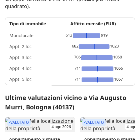
quadrato).
Tipo di immobile
Affitto mensile (EUR)
613
919
Monolocale
682
1023
Appt: 2 loc
706
1058
Appt: 3 loc
Appt: 4 loc
711
1066
Appt: 5 loc
711
1067
Ultime valutazioni vicino a Via Augusto
Murri, Bologna (40137)
VALUTATO
VALUTATO
4 ago 2026
4 ago 
Appartamento
3 stanze
Appartamento
6 stanze