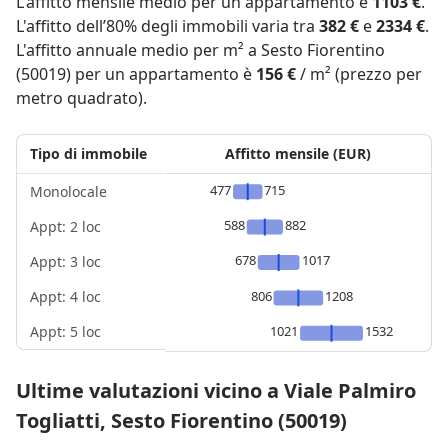
L'affitto mensile medio per un appartamento è
1103 €
.
L'affitto dell’80% degli immobili varia tra
382 €
e
2334 €
.
L'affitto annuale medio per m² a Sesto Fiorentino
(50019) per un appartamento è
156 €
/ m² (prezzo per
metro quadrato).
Tipo di immobile
Affitto mensile (EUR)
477
715
Monolocale
588
882
Appt: 2 loc
678
1017
Appt: 3 loc
Appt: 4 loc
806
1208
Appt: 5 loc
1021
1532
Ultime valutazioni vicino a Viale Palmiro
Togliatti, Sesto Fiorentino (50019)