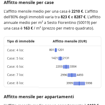
Affitto mensile per case
L'affitto mensile medio per una casa è
2210 €
. L'affitto
dell’80% degli immobili varia tra
823 €
e
8287 €
. L'affitto
annuale medio per m² a Sesto Fiorentino (50019) per
una casa è
163 €
/ m² (prezzo per metro quadrato).
Tipo di immobile
Affitto mensile (EUR)
801
1201
Case: 4 loc
1421
2131
Case: 5 loc
2203
3304
Case: 6 loc
Case: 7 loc
2996
4493
Case: 8 loc
3999
5998
Affitto mensile per appartamenti