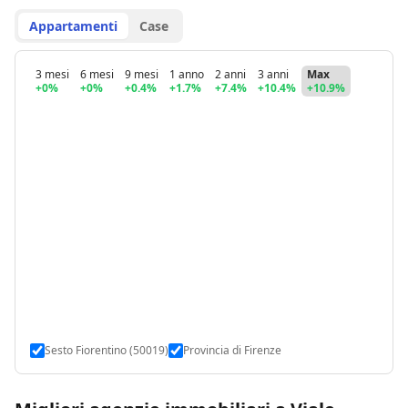
Appartamenti
Case
3 mesi
6 mesi
9 mesi
1 anno
2 anni
3 anni
Max
+0%
+0%
+0.4%
+1.7%
+7.4%
+10.4%
+10.9%
Sesto Fiorentino (50019)
Provincia di Firenze