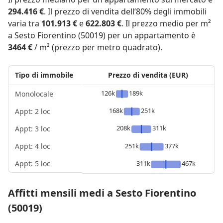
294.416 €
. Il prezzo di vendita dell’80% degli immobili
varia tra
101.913 €
e
622.803 €
. Il prezzo medio per m²
a Sesto Fiorentino (50019) per un appartamento è
3464 €
/ m² (prezzo per metro quadrato).
Tipo di immobile
Prezzo di vendita (EUR)
126k
189k
Monolocale
168k
251k
Appt: 2 loc
208k
311k
Appt: 3 loc
Appt: 4 loc
251k
377k
Appt: 5 loc
311k
467k
Affitti mensili medi a Sesto Fiorentino
(50019)