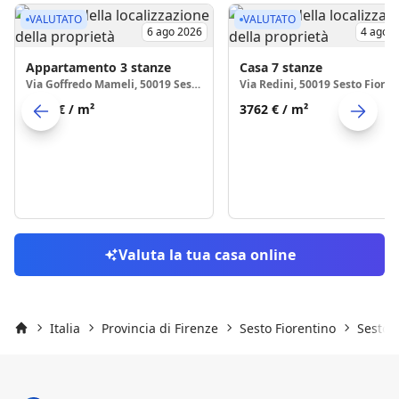
VALUTATO
VALUTATO
6 ago 2026
4 ago 
Appartamento
3 stanze
Casa
7 stanze
Via Goffredo Mameli, 50019 Sesto Fiorentino
3601 €
/ m²
3762 €
/ m²
Skip to previo
S
Valuta la tua casa online
Italia
Provincia di Firenze
Sesto Fiorentino
Sesto F
Inizio