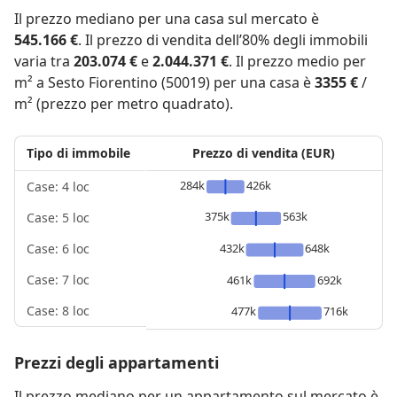
Il prezzo mediano per una casa sul mercato è
545.166 €
. Il prezzo di vendita dell’80% degli immobili
varia tra
203.074 €
e
2.044.371 €
. Il prezzo medio per
m² a Sesto Fiorentino (50019) per una casa è
3355 €
/
m² (prezzo per metro quadrato).
Tipo di immobile
Prezzo di vendita (EUR)
284k
426k
Case: 4 loc
375k
563k
Case: 5 loc
432k
648k
Case: 6 loc
Case: 7 loc
461k
692k
Case: 8 loc
477k
716k
Prezzi degli appartamenti
Il prezzo mediano per un appartamento sul mercato è