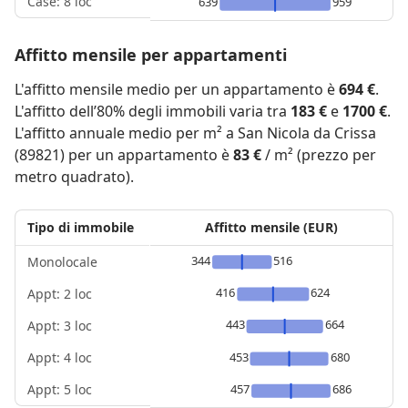
Case: 8 loc
639
959
Affitto mensile per appartamenti
L'affitto mensile medio per un appartamento è
694 €
.
L'affitto dell’80% degli immobili varia tra
183 €
e
1700 €
.
L'affitto annuale medio per m² a San Nicola da Crissa
(89821) per un appartamento è
83 €
/ m² (prezzo per
metro quadrato).
Tipo di immobile
Affitto mensile (EUR)
344
516
Monolocale
416
624
Appt: 2 loc
443
664
Appt: 3 loc
Appt: 4 loc
453
680
Appt: 5 loc
457
686