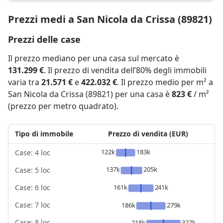
Prezzi medi a San Nicola da Crissa (89821)
Prezzi delle case
Il prezzo mediano per una casa sul mercato è
131.299 €
. Il prezzo di vendita dell’80% degli immobili
varia tra
21.571 €
e
422.032 €
. Il prezzo medio per m² a
San Nicola da Crissa (89821) per una casa è
823 €
/ m²
(prezzo per metro quadrato).
Tipo di immobile
Prezzo di vendita (EUR)
122k
183k
Case: 4 loc
137k
205k
Case: 5 loc
161k
241k
Case: 6 loc
Case: 7 loc
186k
279k
Case: 8 loc
218k
327k