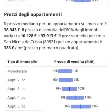
Prezzi degli appartamenti
Il prezzo mediano per un appartamento sul mercato è
38.343 €
. Il prezzo di vendita dell’80% degli immobili
varia tra
10.128 €
e
93.913 €
. Il prezzo medio per m² a
San Nicola da Crissa (89821) per un appartamento è
383 €
/ m² (prezzo per metro quadrato).
Tipo di immobile
Prezzo di vendita (EUR)
61k
91k
Monolocale
63k
94k
Appt: 2 loc
69k
103k
Appt: 3 loc
Appt: 4 loc
79k
118k
Appt: 5 loc
89k
134k