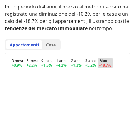
In un periodo di 4 anni
,
il prezzo al metro quadrato ha
registrato
una diminuzione del -10.2% per le case
e
un
calo del -18.7% per gli appartamenti
,
illustrando così le
tendenze del mercato immobiliare
nel tempo.
Appartamenti
Case
3 mesi
6 mesi
9 mesi
1 anno
2 anni
3 anni
Max
+0.9%
+2.2%
+1.3%
+4.2%
+9.2%
+5.2%
-18.7%