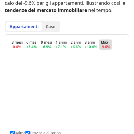
calo del -9.6% per gli appartamenti
,
illustrando così le
tendenze del mercato immobiliare
nel tempo.
Appartamenti
Case
3 mesi
6 mesi
9 mesi
1 anno
2 anni
3 anni
Max
-0.4%
+5.4%
+6.9%
+7.1%
+6.6%
+10.4%
-9.6%
Balme
Provincia di Torino