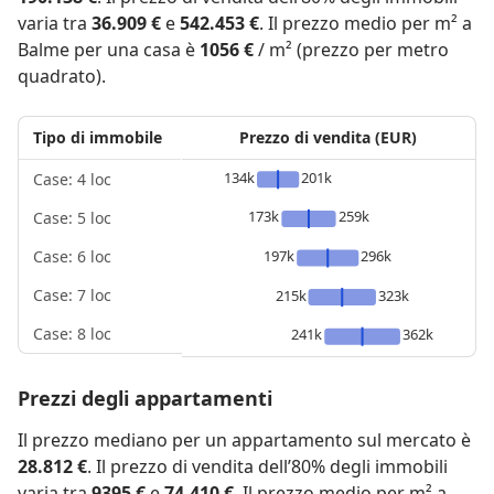
varia tra
36.909 €
e
542.453 €
. Il prezzo medio per m² a
Balme per una casa è
1056 €
/ m² (prezzo per metro
quadrato).
Tipo di immobile
Prezzo di vendita (EUR)
134k
201k
Case: 4 loc
173k
259k
Case: 5 loc
197k
296k
Case: 6 loc
Case: 7 loc
215k
323k
Case: 8 loc
241k
362k
Prezzi degli appartamenti
Il prezzo mediano per un appartamento sul mercato è
28.812 €
. Il prezzo di vendita dell’80% degli immobili
varia tra
9395 €
e
74.410 €
. Il prezzo medio per m² a