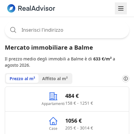
Assignee:
Mercato immobiliare a Balme
Il prezzo medio degli immobili a Balme è di
633 €/m²
a
agosto 2026.
Prezzo al m²
Affitto al m²
ⓘ
484 €
158 € - 1251 €
Appartamenti
1056 €
205 € - 3014 €
Case