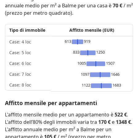
annuale medio per m² a Balme per una casa è
70 €
/ m²
(prezzo per metro quadrato).
Tipo di immobile
Affitto mensile (EUR)
613
919
Case: 4 loc
833
1250
Case: 5 loc
1005
1507
Case: 6 loc
Case: 7 loc
1097
1646
Case: 8 loc
1122
1683
Affitto mensile per appartamenti
L'affitto mensile medio per un appartamento è
522 €
.
L'affitto dell’80% degli immobili varia tra
170 €
e
1348 €
.
L'affitto annuale medio per m² a Balme per un
appartamento è
105 €
/ m² (prezzo per metro