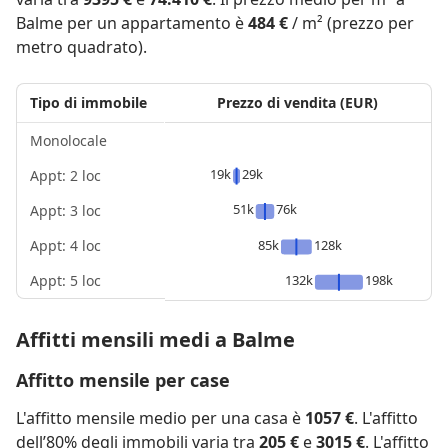
Balme per un appartamento è
484 €
/ m² (prezzo per
metro quadrato).
Tipo di immobile
Prezzo di vendita (EUR)
Monolocale
19k
29k
Appt: 2 loc
51k
76k
Appt: 3 loc
Appt: 4 loc
85k
128k
Appt: 5 loc
132k
198k
Affitti mensili medi a Balme
Affitto mensile per case
L'affitto mensile medio per una casa è
1057 €
. L'affitto
dell’80% degli immobili varia tra
205 €
e
3015 €
. L'affitto