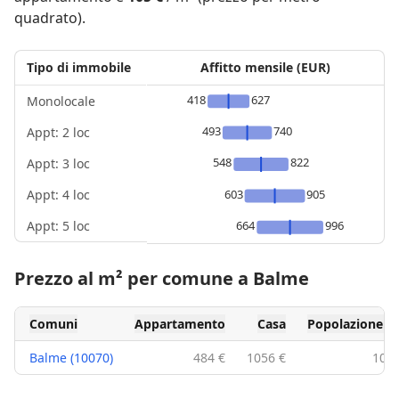
quadrato).
Tipo di immobile
Affitto mensile (EUR)
418
627
Monolocale
493
740
Appt: 2 loc
548
822
Appt: 3 loc
Appt: 4 loc
603
905
Appt: 5 loc
664
996
Prezzo al m² per comune a Balme
Comuni
Appartamento
Casa
Popolazione
Balme (10070)
484 €
1056 €
105