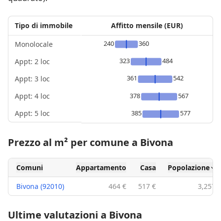
Tipo di immobile
Affitto mensile (EUR)
240
360
Monolocale
323
484
Appt: 2 loc
361
542
Appt: 3 loc
Appt: 4 loc
378
567
Appt: 5 loc
385
577
Prezzo al m² per comune a Bivona
Comuni
Appartamento
Casa
Popolazione
Bivona (92010)
464 €
517 €
3,257
Ultime valutazioni a Bivona