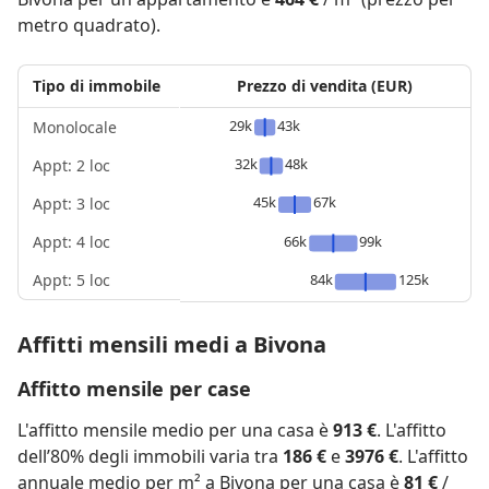
metro quadrato).
Tipo di immobile
Prezzo di vendita (EUR)
29k
43k
Monolocale
32k
48k
Appt: 2 loc
45k
67k
Appt: 3 loc
Appt: 4 loc
66k
99k
Appt: 5 loc
84k
125k
Affitti mensili medi a Bivona
Affitto mensile per case
L'affitto mensile medio per una casa è
913 €
. L'affitto
dell’80% degli immobili varia tra
186 €
e
3976 €
. L'affitto
annuale medio per m² a Bivona per una casa è
81 €
/