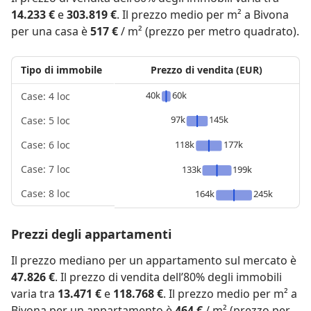
14.233 €
e
303.819 €
. Il prezzo medio per m² a Bivona
per una casa è
517 €
/ m² (prezzo per metro quadrato).
Tipo di immobile
Prezzo di vendita (EUR)
40k
60k
Case: 4 loc
97k
145k
Case: 5 loc
118k
177k
Case: 6 loc
Case: 7 loc
133k
199k
Case: 8 loc
164k
245k
Prezzi degli appartamenti
Il prezzo mediano per un appartamento sul mercato è
47.826 €
. Il prezzo di vendita dell’80% degli immobili
varia tra
13.471 €
e
118.768 €
. Il prezzo medio per m² a
Bivona per un appartamento è
464 €
/ m² (prezzo per