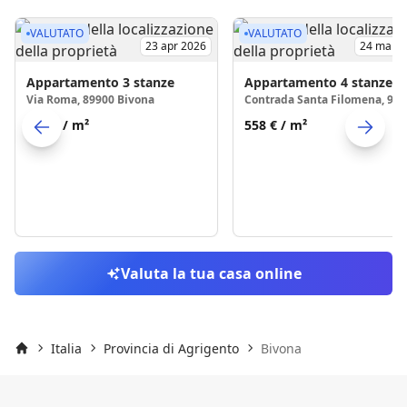
VALUTATO
VALUTATO
23 apr 2026
24 mar 2
Appartamento
3 stanze
Appartamento
4 stanze
Via Roma, 89900 Bivona
424 €
/ m²
558 €
/ m²
Skip to previo
S
Valuta la tua casa online
Italia
Provincia di Agrigento
Bivona
Inizio