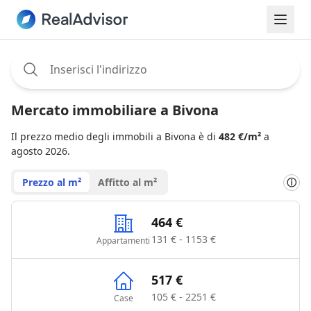
Assignee:
Mercato immobiliare a Bivona
Il prezzo medio degli immobili a Bivona è di
482 €/m²
a
agosto 2026.
Prezzo al m²
Affitto al m²
ⓘ
464 €
131 € - 1153 €
Appartamenti
517 €
105 € - 2251 €
Case