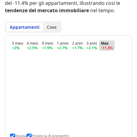
del -11.4% per gli appartamenti
,
illustrando così le
tendenze del mercato immobiliare
nel tempo.
Appartamenti
Case
3 mesi
6 mesi
9 mesi
1 anno
2 anni
3 anni
Max
+2%
+2.5%
+1.9%
+2.7%
+1.7%
+2.1%
-11.4%
Bivona
Provincia di Agrigento