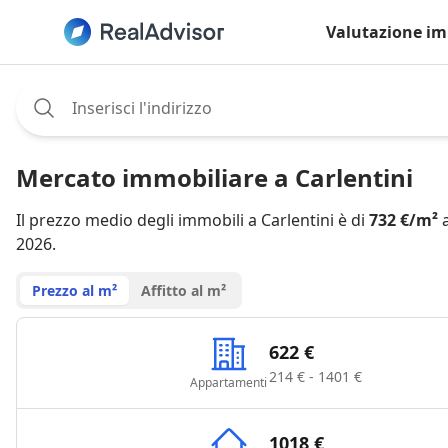
Valutazione im
Assignee:
Mercato immobiliare a Carlentini
Il prezzo medio degli immobili a Carlentini è di
732 €/m²
a
2026.
Prezzo al m²
Affitto al m²
622 €
214 € - 1401 €
Appartamenti
1018 €