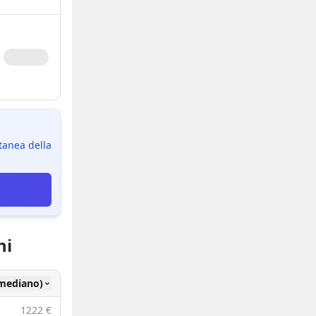
ntanea della
ni
(mediano)
1222 €