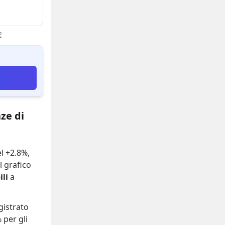
?
ze di
el +2.8%
,
Il grafico
li
a
gistrato
 per gli