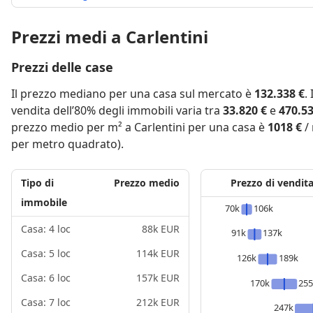
Prezzi medi a Carlentini
Prezzi delle case
Il prezzo mediano per una casa sul mercato è
132.338 €
.
vendita dell’80% degli immobili varia tra
33.820 €
e
470.53
prezzo medio per m² a Carlentini per una casa è
1018 €
/ 
per metro quadrato).
Tipo di
Prezzo medio
Prezzo di vendit
immobile
70k
106k
Casa: 4 loc
88k EUR
91k
137k
Casa: 5 loc
114k EUR
126k
189k
Casa: 6 loc
157k EUR
170k
25
Casa: 7 loc
212k EUR
247k