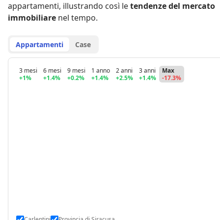
appartamenti
,
illustrando così le
tendenze del mercato
immobiliare
nel tempo.
Appartamenti
Case
3 mesi
6 mesi
9 mesi
1 anno
2 anni
3 anni
Max
+1%
+1.4%
+0.2%
+1.4%
+2.5%
+1.4%
-17.3%
Carlentini
Provincia di Siracusa