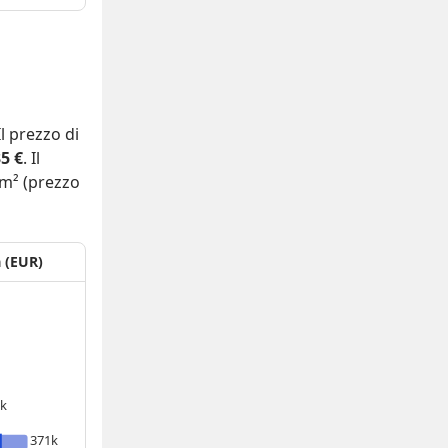
 Il prezzo di
5 €
. Il
m² (prezzo
a (EUR)
5k
371k