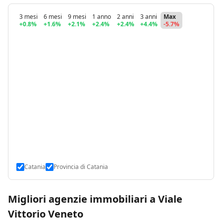
3 mesi
6 mesi
9 mesi
1 anno
2 anni
3 anni
Max
+0.8%
+1.6%
+2.1%
+2.4%
+2.4%
+4.4%
-5.7%
Catania
Provincia di Catania
Migliori agenzie immobiliari a Viale
Vittorio Veneto