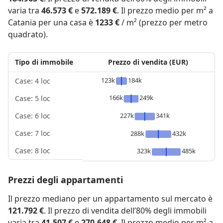
varia tra
46.573 €
e
572.189 €
. Il prezzo medio per m² a
Catania per una casa è
1233 €
/ m² (prezzo per metro
quadrato).
Tipo di immobile
Prezzo di vendita (EUR)
123k
184k
Case: 4 loc
166k
249k
Case: 5 loc
227k
341k
Case: 6 loc
Case: 7 loc
288k
432k
Case: 8 loc
323k
485k
Prezzi degli appartamenti
Il prezzo mediano per un appartamento sul mercato è
121.792 €
. Il prezzo di vendita dell’80% degli immobili
varia tra
41.507 €
e
270.648 €
. Il prezzo medio per m² a