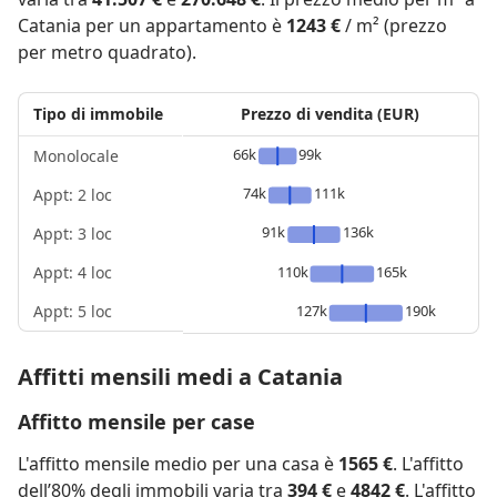
Catania per un appartamento è
1243 €
/ m² (prezzo
per metro quadrato).
Tipo di immobile
Prezzo di vendita (EUR)
66k
99k
Monolocale
74k
111k
Appt: 2 loc
91k
136k
Appt: 3 loc
Appt: 4 loc
110k
165k
Appt: 5 loc
127k
190k
Affitti mensili medi a Catania
Affitto mensile per case
L'affitto mensile medio per una casa è
1565 €
. L'affitto
dell’80% degli immobili varia tra
394 €
e
4842 €
. L'affitto