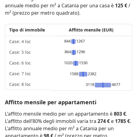
annuale medio per m² a Catania per una casa è
125 €
/
m² (prezzo per metro quadrato).
Tipo di immobile
Affitto mensile (EUR)
844
1267
Case: 4 loc
864
1296
Case: 5 loc
1020
1530
Case: 6 loc
Case: 7 loc
1588
2382
Case: 8 loc
3118
4677
Affitto mensile per appartamenti
L'affitto mensile medio per un appartamento è
803 €
.
L'affitto dell’80% degli immobili varia tra
274 €
e
1785 €
.
L'affitto annuale medio per m² a Catania per un
appartamento è
98 €
/ m² (prezzo per metro