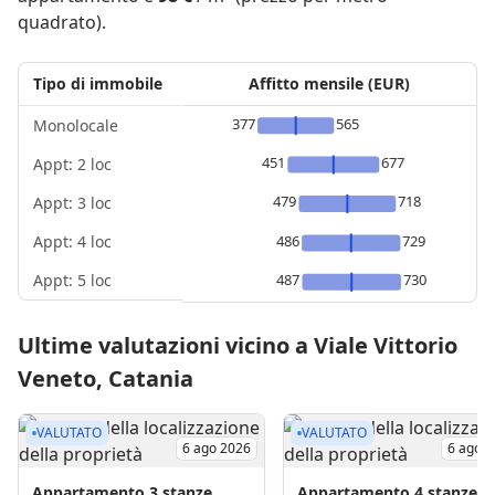
quadrato).
Tipo di immobile
Affitto mensile (EUR)
377
565
Monolocale
451
677
Appt: 2 loc
479
718
Appt: 3 loc
Appt: 4 loc
486
729
Appt: 5 loc
487
730
Ultime valutazioni vicino a Viale Vittorio
Veneto, Catania
VALUTATO
VALUTATO
6 ago 2026
6 ago 
Appartamento
3 stanze
Appartamento
4 stanze