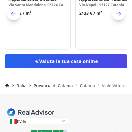
Via Santa Maddalena, 95124 Catania
Via Napoli, 95127 Catania
1753 €
/ m²
2133 €
/ m²
Skip to previo
S
Valuta la tua casa online
Italia
Provincia di Catania
Catania
Viale Vittorio 
Inizio
Italy