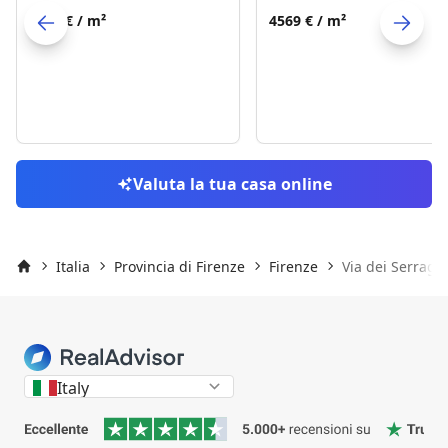
2836 €
/ m²
4569 €
/ m²
Skip to previo
S
Valuta la tua casa online
Italia
Provincia di Firenze
Firenze
Via dei Serragli
Inizio
Italy