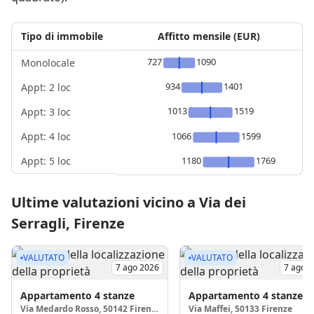
Tipo di immobile
Affitto mensile (EUR)
727
1090
Monolocale
934
1401
Appt: 2 loc
1013
1519
Appt: 3 loc
Appt: 4 loc
1066
1599
Appt: 5 loc
1180
1769
Ultime valutazioni vicino a Via dei
Serragli, Firenze
VALUTATO
VALUTATO
7 ago 2026
7 ago 
Appartamento
4 stanze
Appartamento
4 stanze
Via Medardo Rosso, 50142 Firenze
Via Maffei, 50133 Firenze