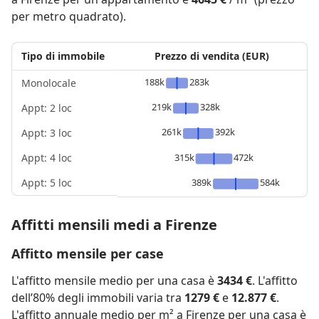
per metro quadrato).
Tipo di immobile
Prezzo di vendita (EUR)
188k
283k
Monolocale
219k
328k
Appt: 2 loc
261k
392k
Appt: 3 loc
Appt: 4 loc
315k
472k
Appt: 5 loc
389k
584k
Affitti mensili medi a Firenze
Affitto mensile per case
L'affitto mensile medio per una casa è
3434 €
. L'affitto
dell’80% degli immobili varia tra
1279 €
e
12.877 €
.
L'affitto annuale medio per m² a Firenze per una casa è