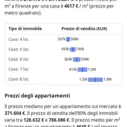
m² a Firenze per una casa è
4617 €
/ m² (prezzo per
metro quadrato).
Tipo di immobile
Prezzo di vendita (EUR)
337k
506k
Case: 4 loc
493k
740k
Case: 5 loc
624k
936k
Case: 6 loc
Case: 7 loc
815k
1.2M
Case: 8 loc
1.2M
1.9M
Prezzi degli appartamenti
Il prezzo mediano per un appartamento sul mercato è
371.604 €
. Il prezzo di vendita dell’80% degli immobili
varia tra
128.632 €
e
786.086 €
. Il prezzo medio per m²
a Firenze per un appartamento è
4645 €
/ m² (prezzo