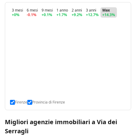
3 mesi
6 mesi
9 mesi
1 anno
2 anni
3 anni
Max
+0%
-0.1%
+0.1%
+1.7%
+9.2%
+12.7%
+14.3%
Firenze
Provincia di Firenze
Migliori agenzie immobiliari a Via dei
Serragli