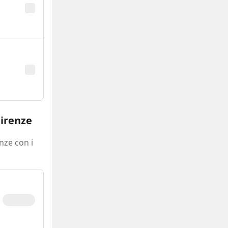
Firenze
nze con i