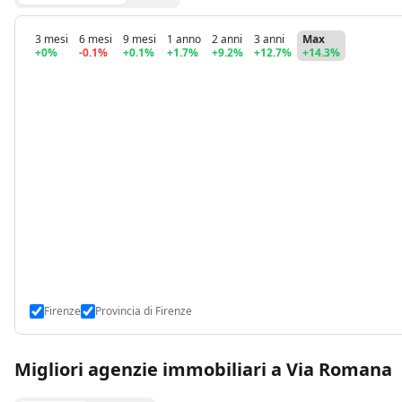
3 mesi
6 mesi
9 mesi
1 anno
2 anni
3 anni
Max
+0%
-0.1%
+0.1%
+1.7%
+9.2%
+12.7%
+14.3%
Firenze
Provincia di Firenze
Migliori agenzie immobiliari a Via Romana