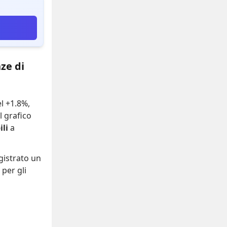
ze di
el +1.8%
,
Il grafico
li
a
gistrato
un
per gli