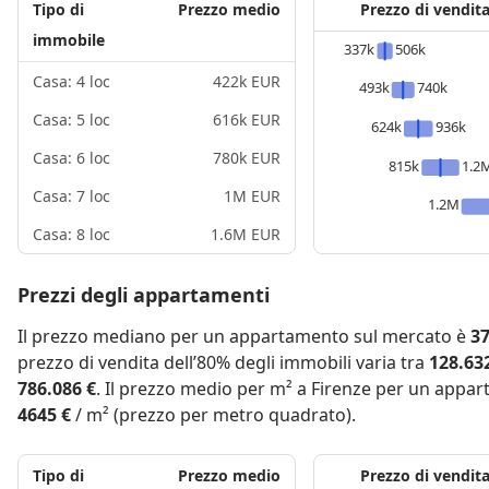
Tipo di
Prezzo medio
Prezzo di vendit
immobile
337k
506k
Casa: 4 loc
422k EUR
493k
740k
Casa: 5 loc
616k EUR
624k
936k
Casa: 6 loc
780k EUR
815k
1.2
Casa: 7 loc
1M EUR
1.2M
Casa: 8 loc
1.6M EUR
Prezzi degli appartamenti
Il prezzo mediano per un appartamento sul mercato è
37
prezzo di vendita dell’80% degli immobili varia tra
128.63
786.086 €
. Il prezzo medio per m² a Firenze per un appa
4645 €
/ m² (prezzo per metro quadrato).
Tipo di
Prezzo medio
Prezzo di vendit