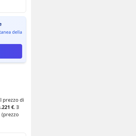
e
ntanea della
 Il prezzo di
.221 €
. Il
 (prezzo