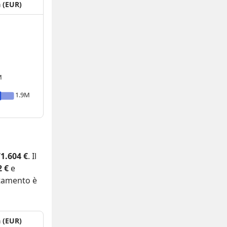
a (EUR)
M
1.9M
1.604 €
. Il
2 €
e
rtamento è
a (EUR)