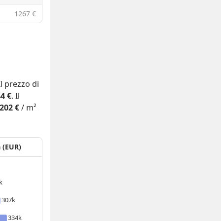
1267 €
 Il prezzo di
4 €
. Il
202 €
/ m²
a (EUR)
k
307k
334k