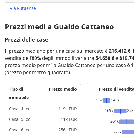
Via Putuense
Prezzi medi a Gualdo Cattaneo
Prezzi delle case
Il prezzo mediano per una casa sul mercato è
216.412 €
.
vendita dell’80% degli immobili varia tra
54.650 €
e
819.74
prezzo medio per m² a Gualdo Cattaneo per una casa è
1
(prezzo per metro quadrato).
Tipo di
Prezzo medio
Prezzo di vendit
immobile
95k
143k
Casa: 4 loc
119k EUR
169k
253
Casa: 5 loc
211k EUR
204k
Casa: 6 loc
256k EUR
223k