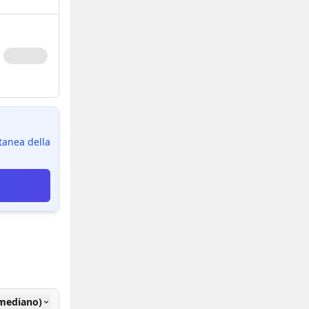
ntanea della
(mediano)