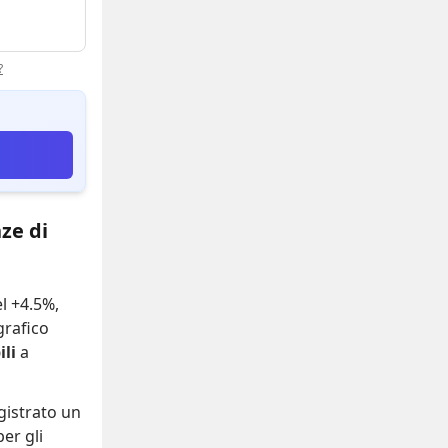
?
ze di
el +4.5%
,
 grafico
li
a
gistrato
un
er gli