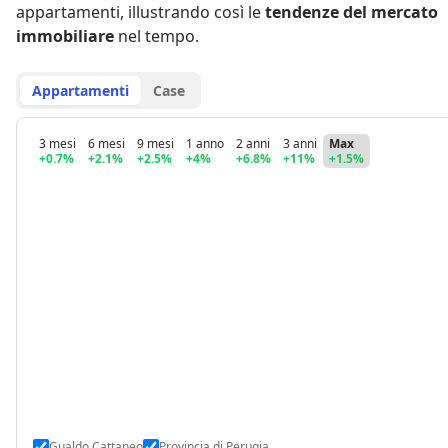
appartamenti
,
illustrando così le
tendenze del mercato
immobiliare
nel tempo.
Appartamenti
Case
3 mesi
6 mesi
9 mesi
1 anno
2 anni
3 anni
Max
+0.7%
+2.1%
+2.5%
+4%
+6.8%
+11%
+1.5%
Gualdo Cattaneo
Provincia di Perugia