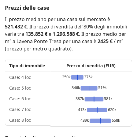
Prezzi delle case
Il prezzo mediano per una casa sul mercato è
521.432 €
. Il prezzo di vendita dell’80% degli immobili
varia tra
135.852 €
e
1.296.588 €
. Il prezzo medio per
m² a Lavena Ponte Tresa per una casa è
2425 €
/ m²
(prezzo per metro quadrato).
Tipo di immobile
Prezzo di vendita (EUR)
250k
375k
Case: 4 loc
346k
519k
Case: 5 loc
387k
581k
Case: 6 loc
Case: 7 loc
413k
620k
Case: 8 loc
439k
658k