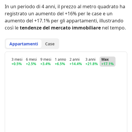
In un periodo di 4 anni
,
il prezzo al metro quadrato ha
registrato
un aumento del +16% per le case
e
un
aumento del +17.1% per gli appartamenti
,
illustrando
così le
tendenze del mercato immobiliare
nel tempo.
Appartamenti
Case
3 mesi
6 mesi
9 mesi
1 anno
2 anni
3 anni
Max
+0.5%
+2.5%
+3.4%
+6.5%
+14.4%
+21.8%
+17.1%