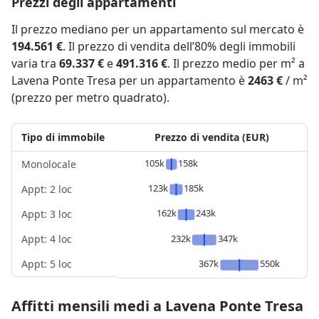
Prezzi degli appartamenti
Il prezzo mediano per un appartamento sul mercato è
194.561 €
. Il prezzo di vendita dell’80% degli immobili
varia tra
69.337 €
e
491.316 €
. Il prezzo medio per m² a
Lavena Ponte Tresa per un appartamento è
2463 €
/ m²
(prezzo per metro quadrato).
Tipo di immobile
Prezzo di vendita (EUR)
105k
158k
Monolocale
123k
185k
Appt: 2 loc
162k
243k
Appt: 3 loc
Appt: 4 loc
232k
347k
Appt: 5 loc
367k
550k
Affitti mensili medi a Lavena Ponte Tresa