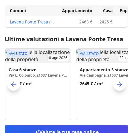
Comuni
Appartamento
Casa
Popol
Lavena Ponte Tresa (21037)
2463 €
2425 €
Ultime valutazioni a Lavena Ponte Tresa
VALUTATO
VALUTATO
8 ago 2026
22 lug 
Casa
6 stanze
Appartamento
3 stanze
Via L. Colombo, 21037 Lavena Ponte Tresa
2076 €
/ m²
2645 €
/ m²
Skip to previo
S
Valuta la tua casa online