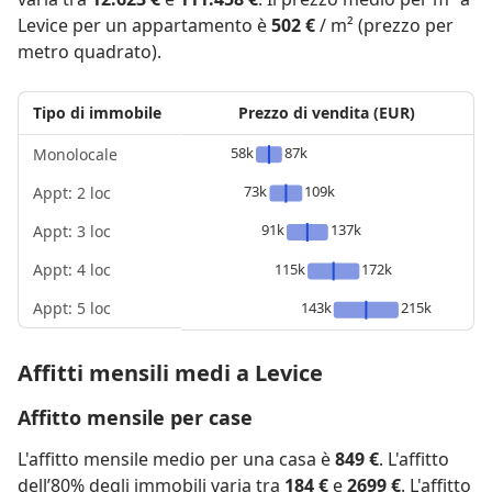
Levice per un appartamento è
502 €
/ m² (prezzo per
metro quadrato).
Tipo di immobile
Prezzo di vendita (EUR)
58k
87k
Monolocale
73k
109k
Appt: 2 loc
91k
137k
Appt: 3 loc
Appt: 4 loc
115k
172k
Appt: 5 loc
143k
215k
Affitti mensili medi a Levice
Affitto mensile per case
L'affitto mensile medio per una casa è
849 €
. L'affitto
dell’80% degli immobili varia tra
184 €
e
2699 €
. L'affitto