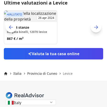
Ultime valutazioni a Levice
VALUTATO
26 apr 2024
Casa
4 stanze
borgata binelli, 12070 levice
Skip to previo
S
867 €
/ m²
Valuta la tua casa online
Italia
Provincia di Cuneo
Levice
Inizio
Italy