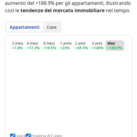
aumento del +188.9% per gli appartamenti
,
illustrando
così le
tendenze del mercato immobiliare
nel tempo.
Appartamenti
Case
3 mesi
6 mesi
9 mesi
1 anno
2 anni
3 anni
Max
+7.4%
+17.2%
+19.5%
+23%
+45.5%
+140%
+188.9%
Levice
Provincia di Cuneo