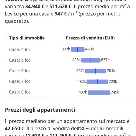
varia tra
34.940 €
e
511.628 €
. Il prezzo medio per m² a
Levice per una casa è
947 €
/ m² (prezzo per metro
quadrato).
Tipo di immobile
Prezzo di vendita (EUR)
307k
460k
Case: 4 loc
425k
637k
Case: 5 loc
467k
701k
Case: 6 loc
Case: 7 loc
482k
723k
Case: 8 loc
497k
745k
Prezzi degli appartamenti
Il prezzo mediano per un appartamento sul mercato è
42.650 €
. Il prezzo di vendita dell’80% degli immobili
varia tra
12.623 €
e
111.458 €
. Il prezzo medio per m² a