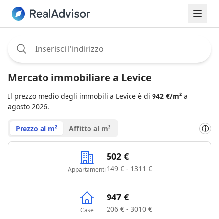
Assignee:
Mercato immobiliare a Levice
Il prezzo medio degli immobili a Levice è di
942 €/m²
a
agosto 2026.
Prezzo al m²
Affitto al m²
ⓘ
502 €
149 € - 1311 €
Appartamenti
947 €
206 € - 3010 €
Case