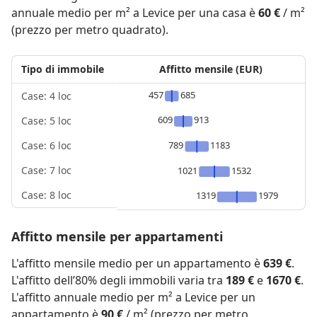
annuale medio per m² a Levice per una casa è
60 €
/ m²
(prezzo per metro quadrato).
Tipo di immobile
Affitto mensile (EUR)
457
685
Case: 4 loc
609
913
Case: 5 loc
789
1183
Case: 6 loc
Case: 7 loc
1021
1532
Case: 8 loc
1319
1979
Affitto mensile per appartamenti
L'affitto mensile medio per un appartamento è
639 €
.
L'affitto dell’80% degli immobili varia tra
189 €
e
1670 €
.
L'affitto annuale medio per m² a Levice per un
appartamento è
90 €
/ m² (prezzo per metro