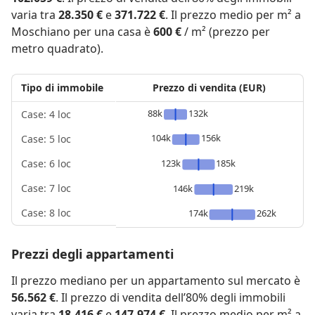
varia tra
28.350 €
e
371.722 €
. Il prezzo medio per m² a
Moschiano per una casa è
600 €
/ m² (prezzo per
metro quadrato).
Tipo di immobile
Prezzo di vendita (EUR)
88k
132k
Case: 4 loc
104k
156k
Case: 5 loc
123k
185k
Case: 6 loc
Case: 7 loc
146k
219k
Case: 8 loc
174k
262k
Prezzi degli appartamenti
Il prezzo mediano per un appartamento sul mercato è
56.562 €
. Il prezzo di vendita dell’80% degli immobili
varia tra
18.416 €
e
147.974 €
. Il prezzo medio per m² a