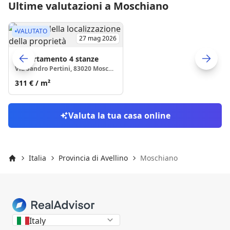
Ultime valutazioni a Moschiano
VALUTATO
27 mag 2026
Appartamento
4 stanze
Via Sandro Pertini, 83020 Moschiano (AV)
Skip to previo
S
311 €
/ m²
Valuta la tua casa online
Italia
Provincia di Avellino
Moschiano
Inizio
Italy