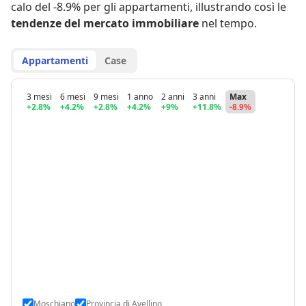
calo del -8.9% per gli appartamenti
,
illustrando così le
tendenze del mercato immobiliare
nel tempo.
Appartamenti
Case
3 mesi
6 mesi
9 mesi
1 anno
2 anni
3 anni
Max
+2.8%
+4.2%
+2.8%
+4.2%
+9%
+11.8%
-8.9%
Moschiano
Provincia di Avellino