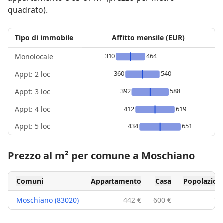
quadrato).
Tipo di immobile
Affitto mensile (EUR)
310
464
Monolocale
360
540
Appt: 2 loc
392
588
Appt: 3 loc
Appt: 4 loc
412
619
Appt: 5 loc
434
651
Prezzo al m² per comune a Moschiano
Comuni
Appartamento
Casa
Popolazion
Moschiano (83020)
442 €
600 €
1,