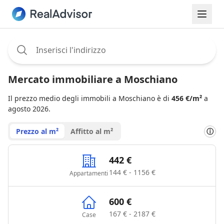
Assignee:
Mercato immobiliare a Moschiano
Il prezzo medio degli immobili a Moschiano è di
456 €/m²
a
agosto 2026.
Prezzo al m²
Affitto al m²
ⓘ
442 €
144 € - 1156 €
Appartamenti
600 €
167 € - 2187 €
Case