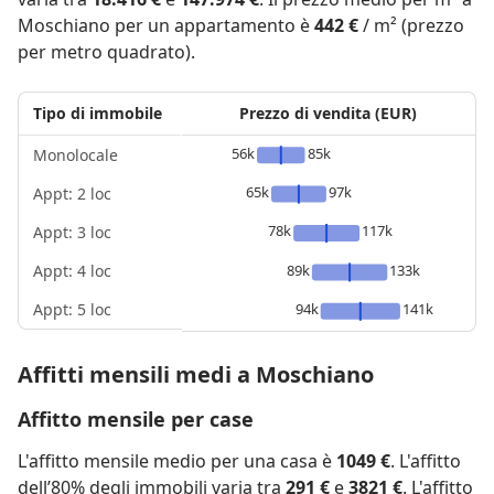
Moschiano per un appartamento è
442 €
/ m² (prezzo
per metro quadrato).
Tipo di immobile
Prezzo di vendita (EUR)
56k
85k
Monolocale
65k
97k
Appt: 2 loc
78k
117k
Appt: 3 loc
Appt: 4 loc
89k
133k
Appt: 5 loc
94k
141k
Affitti mensili medi a Moschiano
Affitto mensile per case
L'affitto mensile medio per una casa è
1049 €
. L'affitto
dell’80% degli immobili varia tra
291 €
e
3821 €
. L'affitto