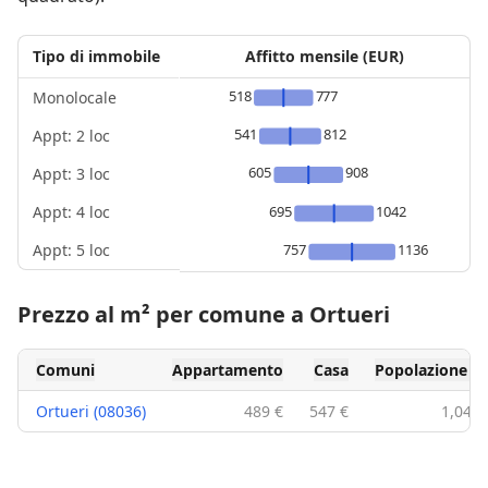
Tipo di immobile
Affitto mensile (EUR)
518
777
Monolocale
541
812
Appt: 2 loc
605
908
Appt: 3 loc
Appt: 4 loc
695
1042
Appt: 5 loc
757
1136
Prezzo al m² per comune a Ortueri
Comuni
Appartamento
Casa
Popolazione
Ortueri (08036)
489 €
547 €
1,049