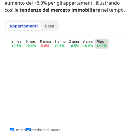
aumento del +6.9% per gli appartamenti
,
illustrando
così le
tendenze del mercato immobiliare
nel tempo.
Appartamenti
Case
3 mesi
6 mesi
9 mesi
1 anno
2 anni
3 anni
Max
+0.5%
+0.6%
-0.8%
+0.8%
+6.5%
+8.6%
+6.9%
Ortueri
Provincia di Nuoro