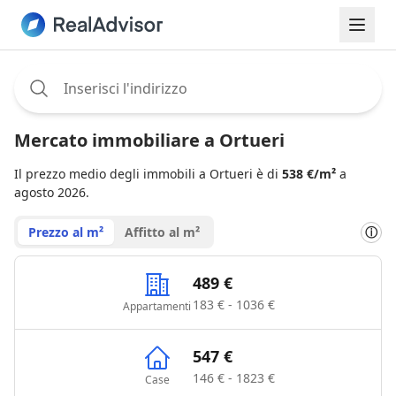
Assignee:
Mercato immobiliare a Ortueri
Il prezzo medio degli immobili a Ortueri è di
538 €/m²
a
agosto 2026.
Prezzo al m²
Affitto al m²
ⓘ
489 €
183 € - 1036 €
Appartamenti
547 €
146 € - 1823 €
Case