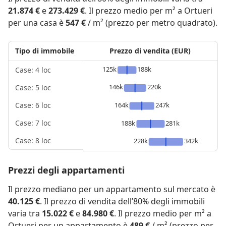
21.874 €
e
273.429 €
. Il prezzo medio per m² a Ortueri
per una casa è
547 €
/ m² (prezzo per metro quadrato).
Tipo di immobile
Prezzo di vendita (EUR)
125k
188k
Case: 4 loc
146k
220k
Case: 5 loc
164k
247k
Case: 6 loc
Case: 7 loc
188k
281k
Case: 8 loc
228k
342k
Prezzi degli appartamenti
Il prezzo mediano per un appartamento sul mercato è
40.125 €
. Il prezzo di vendita dell’80% degli immobili
varia tra
15.022 €
e
84.980 €
. Il prezzo medio per m² a
Ortueri per un appartamento è
489 €
/ m² (prezzo per