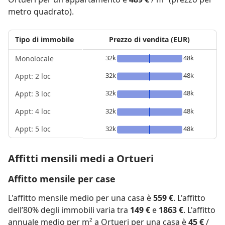
metro quadrato).
Tipo di immobile
Prezzo di vendita (EUR)
32k
48k
Monolocale
32k
48k
Appt: 2 loc
32k
48k
Appt: 3 loc
Appt: 4 loc
32k
48k
Appt: 5 loc
32k
48k
Affitti mensili medi a Ortueri
Affitto mensile per case
L'affitto mensile medio per una casa è
559 €
. L'affitto
dell’80% degli immobili varia tra
149 €
e
1863 €
. L'affitto
annuale medio per m² a Ortueri per una casa è
45 €
/