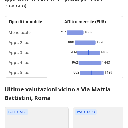
quadrato).
Tipo di immobile
Affitto mensile (EUR)
712
1068
Monolocale
880
1320
Appt: 2 loc
939
1408
Appt: 3 loc
Appt: 4 loc
962
1443
Appt: 5 loc
993
1489
Ultime valutazioni vicino a Via Mattia
Battistini, Roma
VALUTATO
VALUTATO
5 ago 2026
Appartamento
3 stanze