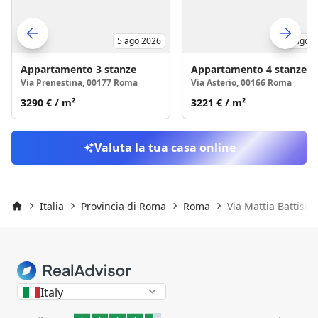
Via Prenestina, 00177 Roma
3290 €
/ m²
5 ago 
Skip to previo
S
Appartamento
4 stanze
Via Asterio, 00166 Roma
3221 €
/ m²
Valuta la tua casa online
Italia
Provincia di Roma
Roma
Via Mattia Battistin
Inizio
Italy