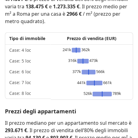
varia tra
138.475 €
e
1.273.335 €
. Il prezzo medio per
m² a Roma per una casa è
2966 €
/ m² (prezzo per
metro quadrato).
Tipo di immobile
Prezzo di vendita (EUR)
241k
362k
Case: 4 loc
316k
473k
Case: 5 loc
377k
566k
Case: 6 loc
Case: 7 loc
441k
661k
Case: 8 loc
526k
789k
Prezzi degli appartamenti
Il prezzo mediano per un appartamento sul mercato è
293.671 €
. Il prezzo di vendita dell’80% degli immobili
varia tra
94.130 €
e
803.903 €
. Il prezzo medio per m² a