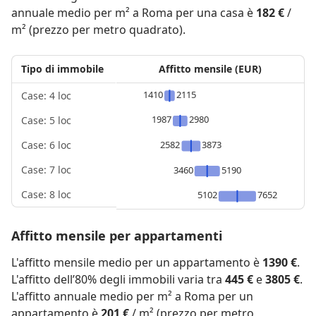
annuale medio per m² a Roma per una casa è
182 €
/
m² (prezzo per metro quadrato).
Tipo di immobile
Affitto mensile (EUR)
1410
2115
Case: 4 loc
1987
2980
Case: 5 loc
2582
3873
Case: 6 loc
Case: 7 loc
3460
5190
Case: 8 loc
5102
7652
Affitto mensile per appartamenti
L'affitto mensile medio per un appartamento è
1390 €
.
L'affitto dell’80% degli immobili varia tra
445 €
e
3805 €
.
L'affitto annuale medio per m² a Roma per un
appartamento è
201 €
/ m² (prezzo per metro