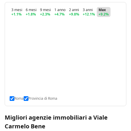
3 mesi
6 mesi
9 mesi
1 anno
2 anni
3 anni
Max
+1.1%
+1.8%
+2.3%
+4.7%
+9.8%
+12.1%
+9.2%
Roma
Provincia di Roma
Migliori agenzie immobiliari a Viale
Carmelo Bene