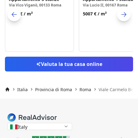
Via Vico Viganò, 00133 Roma
Via Lucio II, 00167 Roma
2730 €
/ m²
5007 €
/ m²
Skip to previo
S
Valuta la tua casa online
Italia
Provincia di Roma
Roma
Viale Carmelo Ben
Inizio
Italy