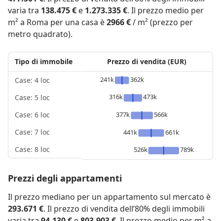
varia tra
138.475 €
e
1.273.335 €
. Il prezzo medio per
m² a Roma per una casa è
2966 €
/ m² (prezzo per
metro quadrato).
Tipo di immobile
Prezzo di vendita (EUR)
241k
362k
Case: 4 loc
316k
473k
Case: 5 loc
377k
566k
Case: 6 loc
Case: 7 loc
441k
661k
Case: 8 loc
526k
789k
Prezzi degli appartamenti
Il prezzo mediano per un appartamento sul mercato è
293.671 €
. Il prezzo di vendita dell’80% degli immobili
varia tra
94.130 €
e
803.903 €
. Il prezzo medio per m² a