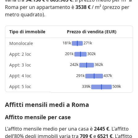
Roma per un appartamento è
3538 €
/ m² (prezzo per
metro quadrato).
Tipo di immobile
Prezzo di vendita (EUR)
181k
271k
Monolocale
201k
302k
Appt: 2 loc
242k
362k
Appt: 3 loc
Appt: 4 loc
291k
437k
Appt: 5 loc
339k
509k
Affitti mensili medi a Roma
Affitto mensile per case
L'affitto mensile medio per una casa è
2445 €
. L'affitto
dell’80% degli immobili varia tra
709 €
e
6521 €
. L'affitto