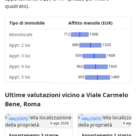
quadrato).
Tipo di immobile
Affitto mensile (EUR)
712
1068
Monolocale
880
1320
Appt: 2 loc
939
1408
Appt: 3 loc
Appt: 4 loc
962
1443
Appt: 5 loc
993
1489
Ultime valutazioni vicino a Viale Carmelo
Bene, Roma
VALUTATO
VALUTATO
6 ago 2026
6 ago 
Appartamento
3 stanze
Appartamento
1 stanza