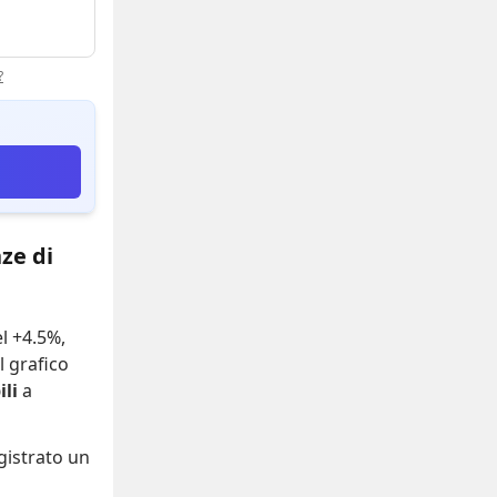
?
ze di
el +4.5%
,
Il grafico
li
a
gistrato
un
i