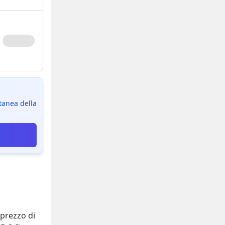
ntanea della
l prezzo di