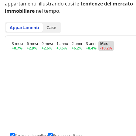
appartamenti
,
illustrando così le
tendenze del mercato
immobiliare
nel tempo.
Appartamenti
Case
3 mesi
6 mesi
9 mesi
1 anno
2 anni
3 anni
Max
+0.7%
+2.9%
+2.6%
+3.6%
+6.2%
+8.4%
-10.2%
Sartirana Lomellina
Provincia di Pavia