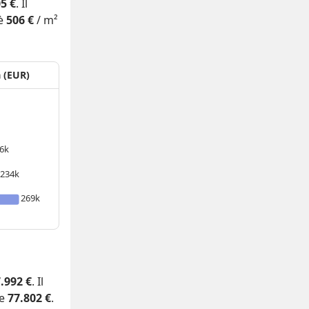
5 €
. Il
 è
506 €
/ m²
a (EUR)
6k
234k
269k
.992 €
. Il
e
77.802 €
.