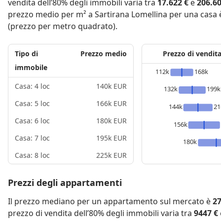
vendita dell’80% degli immobili varia tra
17.622 €
e
206.60
prezzo medio per m² a Sartirana Lomellina per una casa
(prezzo per metro quadrato).
Tipo di
Prezzo medio
Prezzo di vendit
immobile
112k
168k
Casa: 4 loc
140k EUR
132k
199k
Casa: 5 loc
166k EUR
144k
21
Casa: 6 loc
180k EUR
156k
Casa: 7 loc
195k EUR
180k
Casa: 8 loc
225k EUR
Prezzi degli appartamenti
Il prezzo mediano per un appartamento sul mercato è
27
prezzo di vendita dell’80% degli immobili varia tra
9447 €