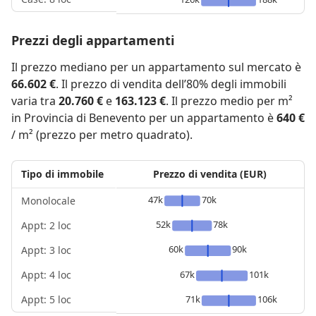
Prezzi degli appartamenti
Il prezzo mediano per un appartamento sul mercato è
66.602 €
. Il prezzo di vendita dell’80% degli immobili
varia tra
20.760 €
e
163.123 €
. Il prezzo medio per m²
in Provincia di Benevento per un appartamento è
640 €
/ m² (prezzo per metro quadrato).
Tipo di immobile
Prezzo di vendita (EUR)
47k
70k
Monolocale
52k
78k
Appt: 2 loc
60k
90k
Appt: 3 loc
Appt: 4 loc
67k
101k
Appt: 5 loc
71k
106k