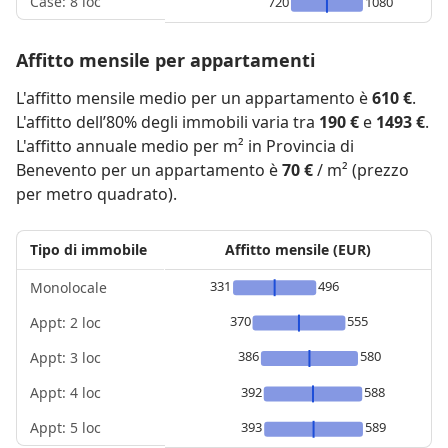
Case: 8 loc
720
1080
Affitto mensile per appartamenti
L'affitto mensile medio per un appartamento è
610 €
.
L'affitto dell’80% degli immobili varia tra
190 €
e
1493 €
.
L'affitto annuale medio per m² in Provincia di
Benevento per un appartamento è
70 €
/ m² (prezzo
per metro quadrato).
Tipo di immobile
Affitto mensile (EUR)
331
496
Monolocale
370
555
Appt: 2 loc
386
580
Appt: 3 loc
Appt: 4 loc
392
588
Appt: 5 loc
393
589