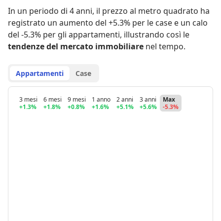
In un periodo di 4 anni
,
il prezzo al metro quadrato ha
registrato
un aumento del +5.3% per le case
e
un calo
del -5.3% per gli appartamenti
,
illustrando così le
tendenze del mercato immobiliare
nel tempo.
Appartamenti
Case
3 mesi
6 mesi
9 mesi
1 anno
2 anni
3 anni
Max
+1.3%
+1.8%
+0.8%
+1.6%
+5.1%
+5.6%
-5.3%