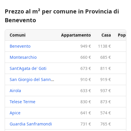
Prezzo al m² per comune in Provincia di
Benevento
Comuni
Appartamento
Casa
Popol
Benevento
949 €
1138 €
Montesarchio
660 €
685 €
Sant'Agata de' Goti
673 €
811 €
San Giorgio del Sannio
910 €
919 €
Airola
633 €
937 €
Telese Terme
830 €
873 €
Apice
641 €
574 €
Guardia Sanframondi
731 €
765 €