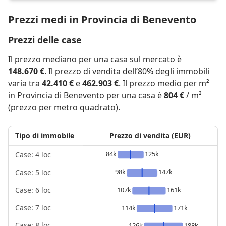
Prezzi medi in Provincia di Benevento
Prezzi delle case
Il prezzo mediano per una casa sul mercato è
148.670 €
. Il prezzo di vendita dell’80% degli immobili
varia tra
42.410 €
e
462.903 €
. Il prezzo medio per m²
in Provincia di Benevento per una casa è
804 €
/ m²
(prezzo per metro quadrato).
Tipo di immobile
Prezzo di vendita (EUR)
84k
125k
Case: 4 loc
98k
147k
Case: 5 loc
107k
161k
Case: 6 loc
Case: 7 loc
114k
171k
Case: 8 loc
126k
188k