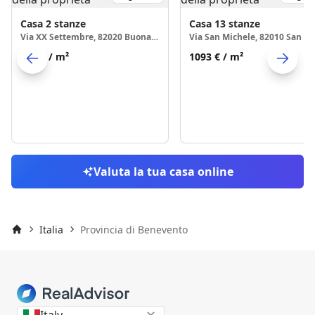
Casa
2 stanze
Casa
13 stanze
Via XX Settembre, 82020 Buonalbergo
817 €
/ m²
1093 €
/ m²
Skip to previo
S
Valuta la tua casa online
Italia
Provincia di Benevento
Inizio