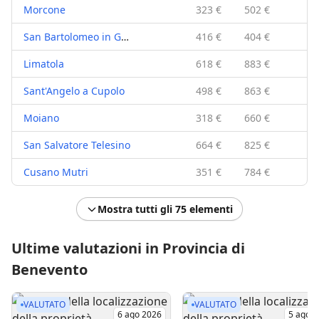
Morcone
323 €
502 €
San Bartolomeo in Galdo
416 €
404 €
Limatola
618 €
883 €
Sant'Angelo a Cupolo
498 €
863 €
Moiano
318 €
660 €
San Salvatore Telesino
664 €
825 €
Cusano Mutri
351 €
784 €
Mostra tutti gli 75 elementi
Ultime valutazioni in Provincia di
Benevento
VALUTATO
VALUTATO
6 ago 2026
5 ago 