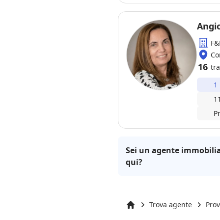
Angi
F&
Cor
16
tra
1
1
P
Sei un agente immobilia
qui?
Trova agente
Prov
Inizio