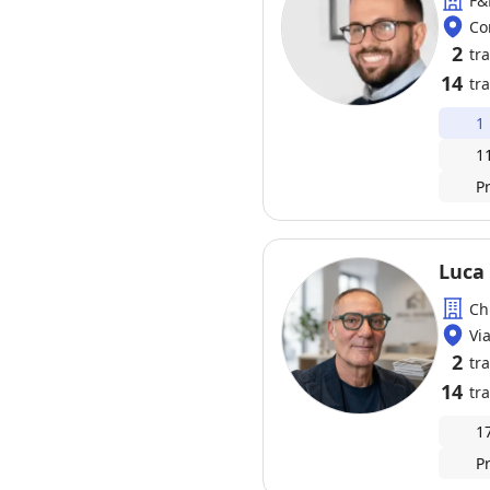
F&
Cor
2
tr
14
tra
1
1
P
Ch
Vi
2
tr
14
tra
1
P