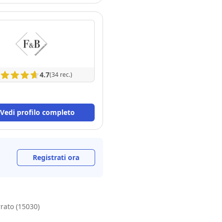
4.7
(34 rec.)
Vedi profilo completo
Registrati ora
ato (15030)