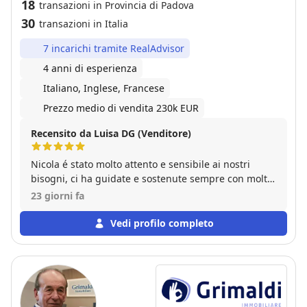
18
transazioni in Provincia di Padova
30
transazioni in Italia
7 incarichi tramite RealAdvisor
4 anni di esperienza
Italiano, Inglese, Francese
Prezzo medio di vendita 230k EUR
Recensito da Luisa DG (Venditore)
Nicola é stato molto attento e sensibile ai nostri
bisogni, ci ha guidate e sostenute sempre con molta
professionalità e capacità. Se dovessi mi rivolgerei
23 giorni fa
sicuramente ancora a lui.
Vedi profilo completo