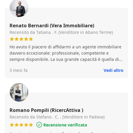
Renato Bernardi (Vera Immobiliare)
Recensito da Tatiana . F. (Venditore in Abano Terme)
Ho avuto il piacere di affidarmi a un agente immobiliare
davvero eccezionale: professionale, competente e
sempre disponibile. La sua grande capacità è quella di
comprendere perfettamente sia le esigenze del cliente
3 mesi fa
Vedi altro
venditore sia quelle dell’acquirente, riuscendo a creare
un equilibrio che rende ogni trattativa serena e
trasparente. Anche nei momenti più complessi legati
agli aspetti burocratici, è riuscito a mantenere un clima
disteso, piacevole e di grande fiducia, seguendo tutto
con attenzione e precisione. Una persona preparata,
affidabile e umanamente molto valida. Consigliatissimo
Romano Pompili (RicercAttiva )
a chi cerca un professionista serio che sappia
Recensito da Stefano . C. . (Venditore in Padova)
accompagnare le persone con competenza e sensibilità.
Recensione verificata