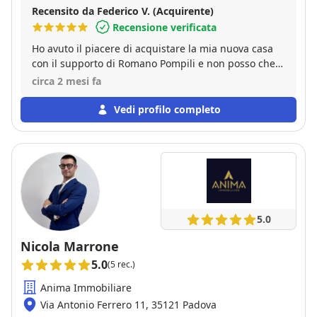
Recensito da Federico V. (Acquirente)
Recensione verificata
Ho avuto il piacere di acquistare la mia nuova casa
con il supporto di Romano Pompili e non posso che
esprimere la mia piena soddisfazione. Romano ha
circa 2 mesi fa
seguito l’intera trattativa con estrema
professionalità, precisione e competenza,
Vedi profilo completo
dimostrando grande attenzione a ogni dettaglio e
una notevole capacità di gestione di tutte le fasi
dell’acquisto. Sempre disponibile, puntuale nelle
comunicazioni e pronto a chiarire qualsiasi dubbio,
mi ha trasmesso sicurezza e fiducia anche nei
momenti più delicati della trattativa. La sua
esperienza, unita a serietà e correttezza, ha reso un
5.0
percorso complesso molto più semplice e sereno.
Consiglio vivamente Romano a chiunque stia
Nicola Marrone
cercando un professionista affidabile e preparato nel
5.0
(5 rec.)
settore immobiliare. Grazie per l’ottimo lavoro svolto.
Anima Immobiliare
Via Antonio Ferrero 11, 35121 Padova