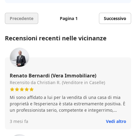
Precedente
Pagina 1
Successivo
Recensioni recenti nelle vicinanze
Renato Bernardi (Vera Immobiliare)
Recensito da Christian R. (Venditore in Caselle)
Mi sono affidato a lui per la vendita di una casa di mia
proprietà e l’esperienza è stata estremamente positiva. È
un professionista serio, competente e integerrimo,
preciso e accurato in ogni fase della transazione. Ha
3 mesi fa
Vedi altro
gestito tutto con grande attenzione, chiarezza e
disponibilità, dimostrando affidabilità e grande
professionalità. Consigliatissimo.