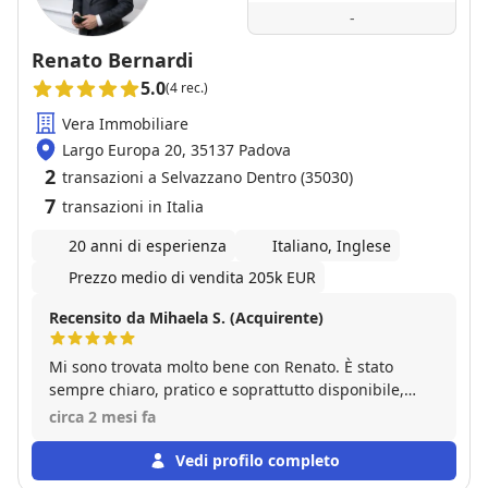
-
Renato Bernardi
5.0
(4 rec.)
Vera Immobiliare
Largo Europa 20, 35137 Padova
2
transazioni a Selvazzano Dentro (35030)
7
transazioni in Italia
20 anni di esperienza
Italiano, Inglese
Prezzo medio di vendita 205k EUR
Recensito da Mihaela S. (Acquirente)
Mi sono trovata molto bene con Renato. È stato
sempre chiaro, pratico e soprattutto disponibile,
gestendo tutto in modo fluido e senza alcun tipo di
circa 2 mesi fa
complicazione. Ha seguito ogni fase con attenzione,
rendendo la compravendita semplice e serena.
Vedi profilo completo
Esperienza molto positiva.