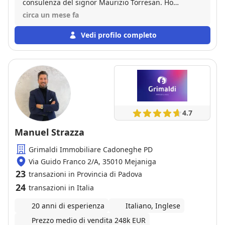
consulenza del signor Maurizio Torresan. Ho
riscontrato grande professionalità ed esperienza da
circa un mese fa
parte sua. Nel giro di pochi mesi siamo stati dal
Notaio per il rogito. Consigliatissimo.
Vedi profilo completo
4.7
Manuel Strazza
Grimaldi Immobiliare Cadoneghe PD
Via Guido Franco 2/A, 35010 Mejaniga
23
transazioni in Provincia di Padova
24
transazioni in Italia
20 anni di esperienza
Italiano, Inglese
Prezzo medio di vendita 248k EUR