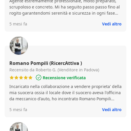
Agente estremamente professionale, molto preparato,
scrupoloso e concreto. Mi ha seguito passo passo fino al
rogito garantendomi serenità e sicurezza in ogni fase
della compravendita. Se cercate un agente che sappia
5 mesi fa
Vedi altro
accompagnarvi con serietà senza tralasciare nessun
aspetto affidatevi a Romano. Sicuramente lui saprà
trarre il massimo senza fare promesse irrealizzabili
restando sempre con i piedi per terra
Romano Pompili (RicercAttiva )
Recensito da Roberto G. (Venditore in Padova)
Recensione verificata
Incaricato nella collaborazione a vendere proprieta' della
mia suocera ossia il locale dove il suocero aveva l'officina
da meccanico d'auto, ho incontrato Romano Pompili
tramite amicizie comuni che me ne avevano parlato
5 mesi fa
Vedi altro
bene, e non posso far altro che confermare la
professionalita' e tempestivita' di risoluzione di piccoli
problemi scaturiti dall'accesso agli atti, tramite
collaboratori risultati altrettanto competenti e, cosa non