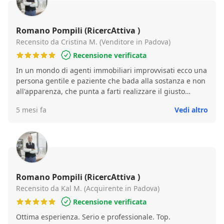
da poco, empatici come Romano stesso. In definitiva
consiglierei Romano Pompili a chiunque voglia avere un
agente completo, esperto e fidato visto che e' sul
Romano Pompili (RicercAttiva )
mercato da piu' di vent'anni.
Recensito da Cristina M. (Venditore in Padova)
Recensione verificata
In un mondo di agenti immobiliari improvvisati ecco una
persona gentile e paziente che bada alla sostanza e non
all'apparenza, che punta a farti realizzare il giusto
garantendoti un valore minimo e seguendoti nelle varie
5 mesi fa
Vedi altro
fasi della vendita sempre presente e disponibile.
Insomma, oltre alla preparazione data da decenni di
esperienza, Romano Pompili si è rivelato il miglior
agente che abbia conosciuto.
Romano Pompili (RicercAttiva )
Recensito da Kal M. (Acquirente in Padova)
Recensione verificata
Ottima esperienza. Serio e professionale. Top.