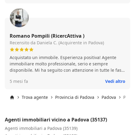
diverse pratiche di affitto, mostrando sempre grande
disponibilità e professionalità. Durante la recente
vendita del nostro appartamento, il signor Romano si è
occupato di tutto con attenzione, competenza e serietà,
seguendo ogni passaggio burocratico in modo
ineccepibile e mantenendo sempre quanto promesso.
Romano Pompili (RicercAttiva )
Consigliamo vivamente questa agenzia a chiunque
Recensito da Daniela C. (Acquirente in Padova)
cerchi un agente immobiliare affidabile, trasparente e
realmente attento alle esigenze dei propri clienti
Acquistato un immobile. Esperienza positiva! Agente
immobiliare molto professionale, serio e sempre
disponibile. Mi ha seguito con attenzione in tutte le fasi,
dimostrando grande competenza.
5 mesi fa
Vedi altro
Trova agente
Provincia di Padova
Padova
Padov
Inizio
Agenti immobiliari vicino a Padova (35137)
Agenti immobiliari a Padova (35139)