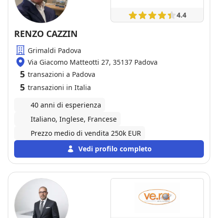
esperienza, unita a serietà e correttezza, ha reso un
4.4
percorso complesso molto più semplice e sereno.
Consiglio vivamente Romano a chiunque stia
RENZO CAZZIN
cercando un professionista affidabile e preparato nel
Grimaldi Padova
settore immobiliare. Grazie per l’ottimo lavoro svolto.
Via Giacomo Matteotti 27, 35137 Padova
5
transazioni a Padova
5
transazioni in Italia
40 anni di esperienza
Italiano, Inglese, Francese
Prezzo medio di vendita 250k EUR
Vedi profilo completo