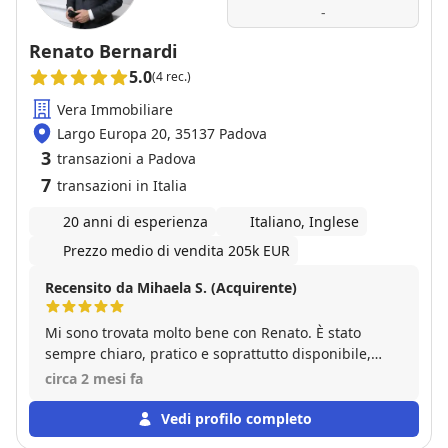
-
Renato Bernardi
5.0
(4 rec.)
Vera Immobiliare
Largo Europa 20, 35137 Padova
3
transazioni a Padova
7
transazioni in Italia
20 anni di esperienza
Italiano, Inglese
Prezzo medio di vendita 205k EUR
Recensito da Mihaela S. (Acquirente)
Mi sono trovata molto bene con Renato. È stato
sempre chiaro, pratico e soprattutto disponibile,
gestendo tutto in modo fluido e senza alcun tipo di
circa 2 mesi fa
complicazione. Ha seguito ogni fase con attenzione,
rendendo la compravendita semplice e serena.
Vedi profilo completo
Esperienza molto positiva.