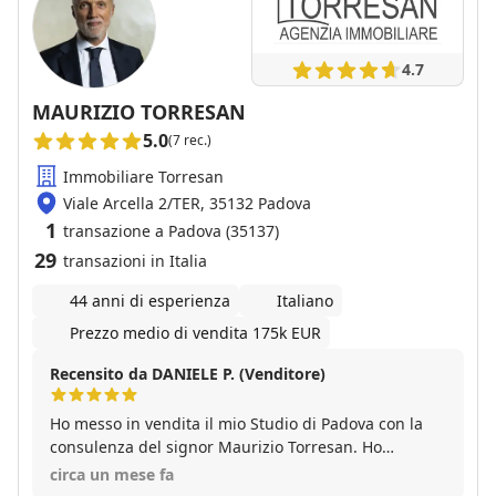
4.7
MAURIZIO TORRESAN
5.0
(7 rec.)
Immobiliare Torresan
Viale Arcella 2/TER, 35132 Padova
1
transazione a Padova (35137)
29
transazioni in Italia
44 anni di esperienza
Italiano
Prezzo medio di vendita 175k EUR
Recensito da DANIELE P. (Venditore)
Ho messo in vendita il mio Studio di Padova con la
consulenza del signor Maurizio Torresan. Ho
riscontrato grande professionalità ed esperienza da
circa un mese fa
parte sua. Nel giro di pochi mesi siamo stati dal