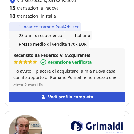
Via Bezzecca 8, 35138 Padova
13
transazioni a Padova
18
transazioni in Italia
1 incarico tramite RealAdvisor
23 anni di esperienza
Italiano
Prezzo medio di vendita 170k EUR
Recensito da Federico V. (Acquirente)
Recensione verificata
Ho avuto il piacere di acquistare la mia nuova casa
con il supporto di Romano Pompili e non posso che
esprimere la mia piena soddisfazione. Romano ha
circa 2 mesi fa
seguito l’intera trattativa con estrema
professionalità, precisione e competenza,
Vedi profilo completo
dimostrando grande attenzione a ogni dettaglio e
una notevole capacità di gestione di tutte le fasi
dell’acquisto. Sempre disponibile, puntuale nelle
comunicazioni e pronto a chiarire qualsiasi dubbio,
mi ha trasmesso sicurezza e fiducia anche nei
momenti più delicati della trattativa. La sua