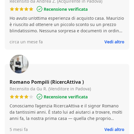
Recensito da Andrea Z. (Acquirente in Padova)
Recensione verificata
Ho avuto un’ottima esperienza di acquisto casa. Maurizio
è riuscito ad ottenere un piccolo sconto su un prezzo
blindatissimo. Nessuna sorpresa e documenti in ordine.
Una persona davvero piacevole e competente.
circa un mese fa
Vedi altro
Romano Pompili (RicercAttiva )
Recensito da Gu R. (Venditore in Padova)
Recensione verificata
Conosciamo l’agenzia RicercaAttiva e il signor Romano
da tantissimi anni. È stato lui ad aiutarci a trovare, molti
anni fa, la nostra prima casa — quella che proprio
quest’anno abbiamo poi venduto, sempre con il suo
5 mesi fa
Vedi altro
supporto. Nel corso del tempo, ci ha seguiti anche per