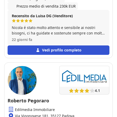
Prezzo medio di vendita 230k EUR
Recensito da Luisa DG (Venditore)
Nicola é stato molto attento e sensibile ai nostri
bisogni, ci ha guidate e sostenute sempre con molta
professionalità e capacità. Se dovessi mi rivolgerei
22 giorni fa
sicuramente ancora a lui.
Vedi profilo completo
4.1
Roberto Pegoraro
Edilmedia Immobiliare
Via Vigonovese 181, 35127 Padova