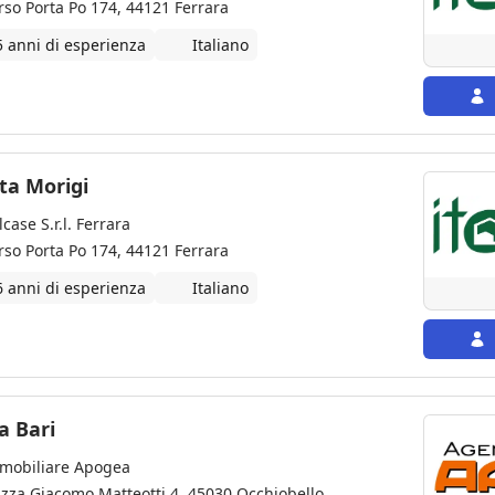
rso Porta Po 174, 44121 Ferrara
5 anni di esperienza
Italiano
ta Morigi
lcase S.r.l. Ferrara
rso Porta Po 174, 44121 Ferrara
6 anni di esperienza
Italiano
a Bari
mobiliare Apogea
azza Giacomo Matteotti 4, 45030 Occhiobello