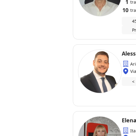
1
tr
10
tra
4
P
Ales
Ar
Vi
<
Elen
Ita