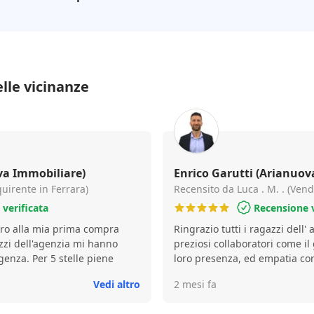
lle vicinanze
va Immobiliare)
Enrico Garutti (Arianuov
quirente in Ferrara)
Recensito da Luca . M. . (Vend
verificata
Recensione v
ro alla mia prima compra
Ringrazio tutti i ragazzi dell' 
zzi dell'agenzia mi hanno
preziosi collaboratori come il
genza. Per 5 stelle piene
loro presenza, ed empatia con
momento particolare e impor
Vedi altro
2 mesi fa
comprare una nuova casa, no
tutto ciò avvenga, e spesso s