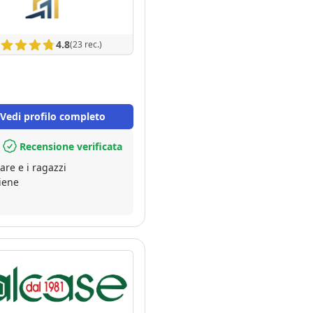
4.8
(23 rec.)
Vedi profilo completo
Recensione verificata
re e i ragazzi
piene