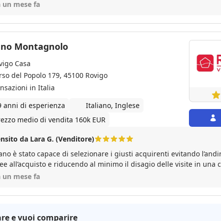
re borioso:-) recensione sicuramente positiva💪
a un mese fa
ano Montagnolo
vigo Casa
rso del Popolo 179, 45100 Rovigo
nsazioni in Italia
9 anni di esperienza
Italiano, Inglese
rezzo medio di vendita 160k EUR
nsito da Lara G. (Venditore)
ano è stato capace di selezionare i giusti acquirenti evitando l’andi
e all’acquisto e riducendo al minimo il disagio delle visite in una casa ab
uto la nostra abitazione in tempi veloci.
a un mese fa
re e vuoi comparire