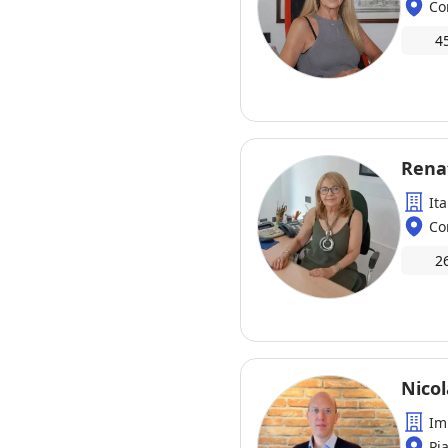
Co
4
Rena
Ita
Co
2
Nicol
Im
Pi