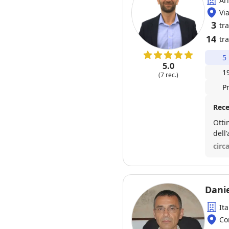
Ar
Vi
3
tr
14
tra
5
5.0
1
(7 rec.)
P
Rece
Otti
dell
circ
Danie
Ita
Co