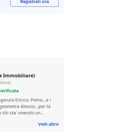
Registrati ora
a Immobiliare)
itore)
erificata
agenzia Enrico, Pietro...e i
 geometra Alessio...per la
 chi sta' vivendo un
tante,come vendere e
Vedi altro
n è sempre scontato che
i entra in un mondo