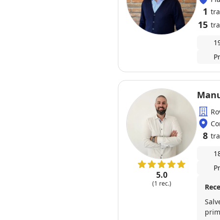
1
tr
15
tra
1
P
Manu
Ro
Co
8
tra
1
P
5.0
(1 rec.)
Rece
Salv
prim