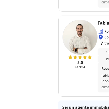
esse
circ
Fabi
Ro
Co
7
tra
1
P
5.0
(3 rec.)
Rece
Fabi
idone
vend
circ
Sei un agente immobilia