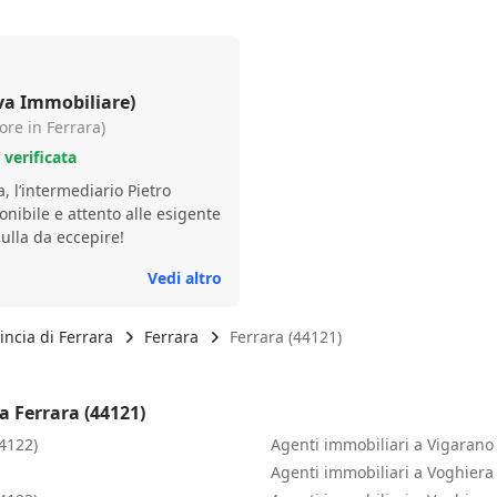
sconosciuto, per chi non lo fa
comprato, ma continua la col
va Immobiliare)
ore in Ferrara)
verificata
, l’intermediario Pietro
onibile e attento alle esigente
Nulla da eccepire!
Vedi altro
incia di Ferrara
Ferrara
Ferrara (44121)
a Ferrara (44121)
44122)
Agenti immobiliari a Vigarano
Agenti immobiliari a Voghiera