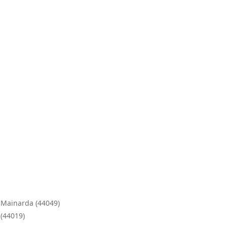
' di mestiere... venduto e
laborazione..✌️👍
 Mainarda (44049)
 (44019)