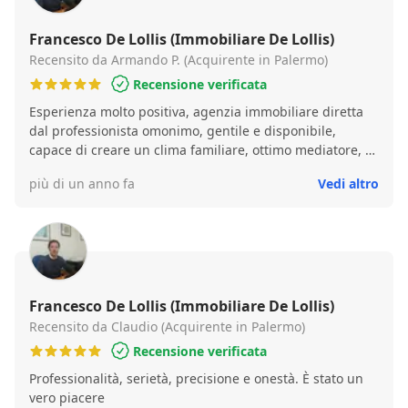
professionalità; competenza e trasparenza. Non esiterò
in futuro a ritornare, se avrò intenzione di acquistare o
Francesco De Lollis (Immobiliare De Lollis)
vendere casa. Per esperienza personale, diffido dalle
Recensito da Armando P. (Acquirente in Palermo)
agenzie immobiliari cosiddette "blasonate" con le quali
Recensione verificata
ho avuto, invece, pessime esperienze e dove la persona
Esperienza molto positiva, agenzia immobiliare diretta
che trattata come all'occorrenza da addescare.
dal professionista omonimo, gentile e disponibile,
capace di creare un clima familiare, ottimo mediatore, si
è impegnato a risolvere le problematiche riscontrate e a
più di un anno fa
Vedi altro
dare seguito ad ogni richiesta di chiarimento necessaria
per addivenire nel più breve tempo possibile alla stipula
del contratto di acquisto dell'immobile.
Francesco De Lollis (Immobiliare De Lollis)
Recensito da Claudio (Acquirente in Palermo)
Recensione verificata
Professionalità, serietà, precisione e onestà. È stato un
vero piacere