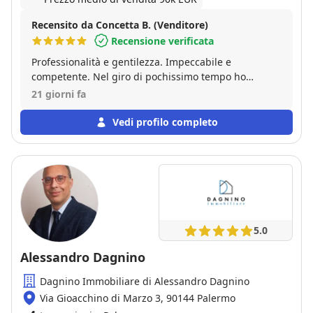
Recensito da Concetta B. (Venditore)
Recensione verificata
Professionalità e gentilezza. Impeccabile e
competente. Nel giro di pochissimo tempo ho
venduto casa. Grazie mille sig. Francesco. Consiglio
21 giorni fa
vivamente
Vedi profilo completo
5.0
Alessandro Dagnino
Dagnino Immobiliare di Alessandro Dagnino
Via Gioacchino di Marzo 3, 90144 Palermo