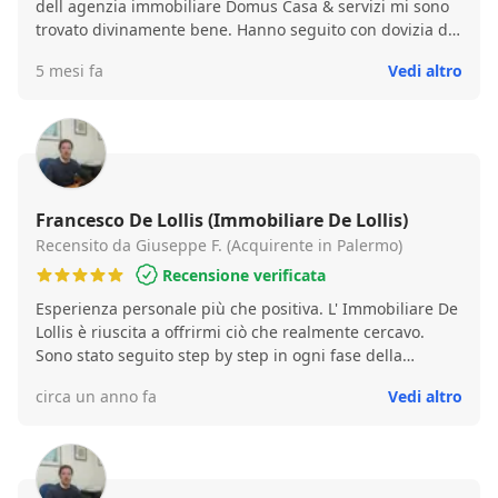
dell agenzia immobiliare Domus Casa & servizi mi sono
trovato divinamente bene. Hanno seguito con dovizia di
particolari ogni aspetto della vendita riuscendo a
5 mesi fa
Vedi altro
vendere l'immobile a un prezzo maggiore rispetto a
quanto mi aspettassi. É molto riduttivo definire il signor
Barcellona un vero professionista della compra vendita
in quanto é riuscito sin da subito a dimostare empatia e
capire le mie richieste. É riuscito a farmi vedere una
casa in tempi brevissimi e a un prezzo eccezionale
,permettendomi di realizzare molti progetti. Sono molto
Francesco De Lollis (Immobiliare De Lollis)
grato e mi serviró solo da lui (Domus Casa&servizi) e lo
Recensito da Giuseppe F. (Acquirente in Palermo)
consiglio a chiunque debba vendere e comprare case.
Recensione verificata
Solo tre parole PROFESSIONALITÀ-VERITÀ-CURA DEL
Esperienza personale più che positiva. L' Immobiliare De
CLIENTE . CONSIGLIATISSIMO ,NUMERO UNO, UNA
Lollis è riuscita a offrirmi ciò che realmente cercavo.
GARANZIA .
Sono stato seguito step by step in ogni fase della
compravendita con attenta professionalità. Rimasto,
circa un anno fa
Vedi altro
particolarmente, colpito dalla preparazione e dalla
capacità di problem solver del titolare di fronte agli
"incidenti di percorso" che, sovente, possono capitare
durante la trattativa e le successive fasi. Il sig. Francesco
è sempre pronto a risolvere tutte! In tre parole: