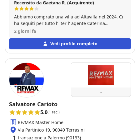
Recensito da Gaetana R. (Acquirente)
Abbiamo comprato una villa ad Altavilla nel 2024. Ci
ha seguiti per tutto l' iter l' agente Caterina
Prestigiacomo. La nostra esperienza e' stata molto
2 giorni fa
positiva perche' Caterina e' entrata subito in empatia
con noi, lavorando con professionalita', concretezza,
Vedi profilo completo
tempismo ed una solarita' che ha reso il nostro
trasferimento un' avventura bellissima🥰
-
Salvatore Carioto
5.0
(1 rec.)
RE/MAX Master Home
Via Partinico 19, 90049 Terrasini
1
transazione a Palermo (90133)