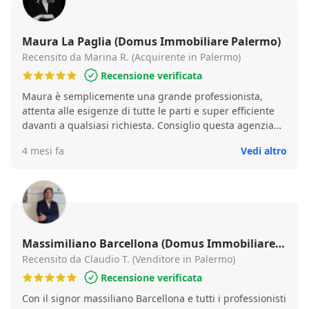
Maura La Paglia (Domus Immobiliare Palermo)
Recensito da Marina R. (Acquirente in Palermo)
Recensione verificata
Maura è semplicemente una grande professionista,
attenta alle esigenze di tutte le parti e super efficiente
davanti a qualsiasi richiesta. Consiglio questa agenzia
vivamente, che mi ha permesso di trovare ed acquistare
4 mesi fa
Vedi altro
la casa dei miei sogni facilitandomi sotto ogni
aspetto♡♡♡♡ Aggiungo che persone cosi, sia
umanamente che professionalmente sono davvero rare,
vi potete affidare a lei con massima tranquillità. Grazie
ancora ♡
Massimiliano Barcellona (Domus Immobiliare
Palermo)
Recensito da Claudio T. (Venditore in Palermo)
Recensione verificata
Con il signor massiliano Barcellona e tutti i professionisti