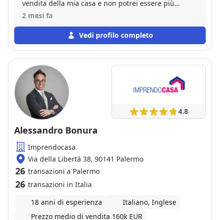
vendita della mia casa e non potrei essere più
soddisfatto del risultato. Fin dal primo incontro ha
2 mesi fa
dimostrato grande professionalità, competenza e
una profonda conoscenza del mercato immobiliare.
Vedi profilo completo
Mi ha seguito passo dopo passo in ogni fase, dalla
valutazione dell'immobile fino al rogito notarile,
gestendo tutta la burocrazia con la massima
trasparenza e togliendomi ogni preoccupazione.
Grazie al suo metodo e al suo impegno, siamo
riusciti a vendere la casa in tempi brevi.
Consigliatissimo a chiunque cerchi un professionista
4.8
serio e affidabile!
Alessandro Bonura
Imprendocasa
Via della Libertà 38, 90141 Palermo
26
transazioni a Palermo
26
transazioni in Italia
18 anni di esperienza
Italiano, Inglese
Prezzo medio di vendita 160k EUR