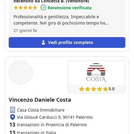
Recensito da Concetta B. (Venditore)
Recensione verificata
Professionalità e gentilezza. Impeccabile e
competente. Nel giro di pochissimo tempo ho
venduto casa. Grazie mille sig. Francesco. Consiglio
21 giorni fa
vivamente
Vedi profilo completo
5.0
Vincenzo Daniele Costa
Casa Costa Immobiliare
Via Giosuè Carducci 9, 90141 Palermo
13
transazioni in Provincia di Palermo
13
transazioni in Italia