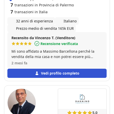
7
transazioni in Provincia di Palermo
7
transazioni in Italia
32 anni di esperienza
Italiano
Prezzo medio di vendita 165k EUR
Recensito da Vincenzo T. (Venditore)
Recensione verificata
Mi sono affidato a Massimo Barcellona perché la
vendita della mia casa e non potrei essere più
soddisfatto del risultato. Fin dal primo incontro ha
2 mesi fa
dimostrato grande professionalità, competenza e
una profonda conoscenza del mercato immobiliare.
Vedi profilo completo
Mi ha seguito passo dopo passo in ogni fase, dalla
valutazione dell'immobile fino al rogito notarile,
gestendo tutta la burocrazia con la massima
trasparenza e togliendomi ogni preoccupazione.
Grazie al suo metodo e al suo impegno, siamo
riusciti a vendere la casa in tempi brevi.
Consigliatissimo a chiunque cerchi un professionista
5.0