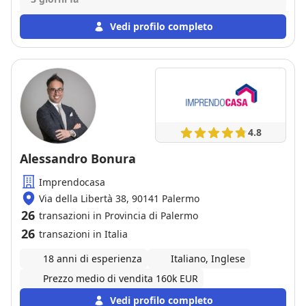
positiva perche' Caterina e' entrata subito in empatia
con noi, lavorando con professionalita', concretezza,
Vedi profilo completo
tempismo ed una solarita' che ha reso il nostro
trasferimento un' avventura bellissima🥰
4.8
Alessandro Bonura
Imprendocasa
Via della Libertà 38, 90141 Palermo
26
transazioni in Provincia di Palermo
26
transazioni in Italia
18 anni di esperienza
Italiano, Inglese
Prezzo medio di vendita 160k EUR
Vedi profilo completo