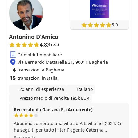
5.0
Antonino D'Amico
4.8
(4 rec.)
Grimaldi Immobiliare
Via Bernardo Mattarella 31, 90011 Bagheria
4
transazioni a Bagheria
15
transazioni in Italia
20 anni di esperienza
Italiano
Prezzo medio di vendita 185k EUR
Recensito da Gaetana R. (Acquirente)
Abbiamo comprato una villa ad Altavilla nel 2024. Ci
ha seguiti per tutto l' iter l' agente Caterina
Prestigiacomo. La nostra esperienza e' stata molto
3 giorni fa