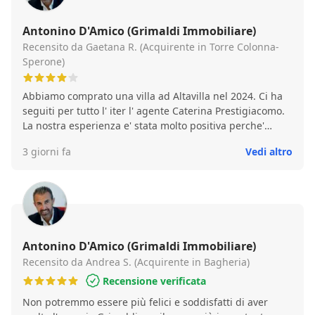
Antonino D'Amico (Grimaldi Immobiliare)
Recensito da Gaetana R. (Acquirente in Torre Colonna-
Sperone)
Abbiamo comprato una villa ad Altavilla nel 2024. Ci ha
seguiti per tutto l' iter l' agente Caterina Prestigiacomo.
La nostra esperienza e' stata molto positiva perche'
Caterina e' entrata subito in empatia con noi, lavorando
3 giorni fa
Vedi altro
con professionalita', concretezza, tempismo ed una
solarita' che ha reso il nostro trasferimento un'
avventura bellissima🥰
Antonino D'Amico (Grimaldi Immobiliare)
Recensito da Andrea S. (Acquirente in Bagheria)
Recensione verificata
Non potremmo essere più felici e soddisfatti di aver