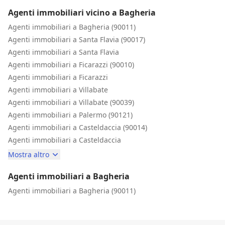
gestione burocratica è stata impeccabile, trasparente e
Agenti immobiliari vicino a Bagheria
velocissima, a testimonianza del grande valore del
Agenti immobiliari a Bagheria (90011)
marchio Grimaldi e della qualità eccelsa del suo staff. Se
Agenti immobiliari a Santa Flavia (90017)
cercate serietà, trasparenza e professionisti che mettono
il cuore e una competenza rara in quello che fanno,
Agenti immobiliari a Santa Flavia
affidatevi a Grimaldi senza esitare. Consigliatissimi al
Agenti immobiliari a Ficarazzi (90010)
100%! Grazie ancora di cuore a tutti!
Agenti immobiliari a Ficarazzi
Agenti immobiliari a Villabate
Agenti immobiliari a Villabate (90039)
Agenti immobiliari a Palermo (90121)
Agenti immobiliari a Casteldaccia (90014)
Agenti immobiliari a Casteldaccia
Mostra altro
Agenti immobiliari a Bagheria
Agenti immobiliari a Bagheria (90011)