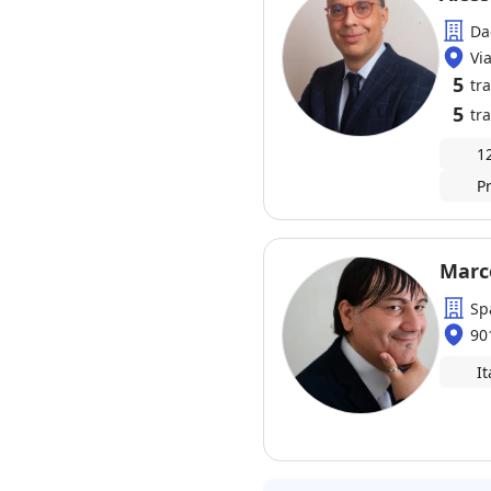
Da
Vi
5
tr
5
tra
1
P
Marc
Sp
90
It