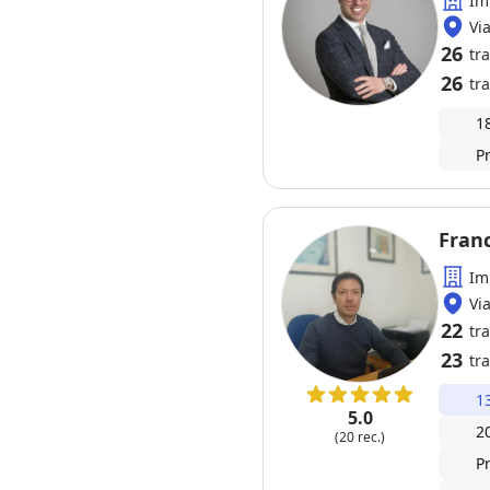
Im
Vi
26
tr
26
tra
1
P
Franc
Im
Vi
22
tr
23
tra
1
5.0
2
(20 rec.)
P