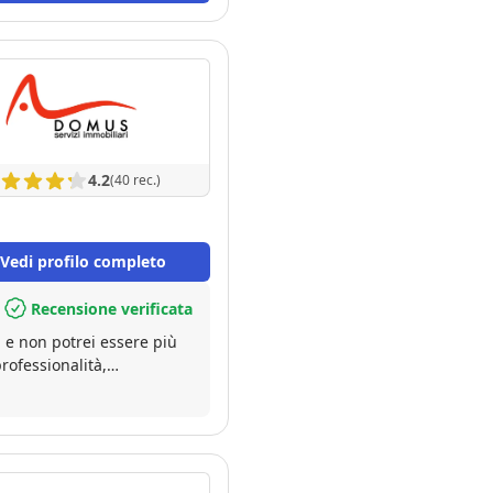
4.2
(40 rec.)
Vedi profilo completo
Recensione verificata
 e non potrei essere più
rofessionalità,
a seguito passo dopo
e, gestendo tutta la
one. Grazie al suo
i. Consigliatissimo a