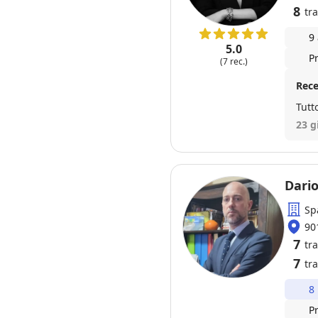
8
tra
9
5.0
P
(7 rec.)
Rece
Tutt
23 g
Dari
Sp
90
7
tr
7
tra
8
P