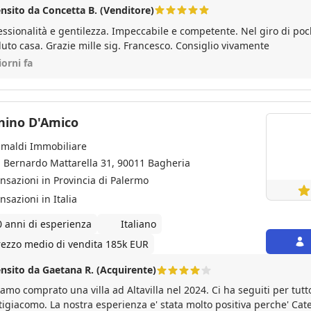
nsito da Concetta B. (Venditore)
essionalità e gentilezza. Impeccabile e competente. Nel giro di p
uto casa. Grazie mille sig. Francesco. Consiglio vivamente
iorni fa
nino D'Amico
imaldi Immobiliare
a Bernardo Mattarella 31, 90011 Bagheria
ansazioni in Provincia di Palermo
nsazioni in Italia
0 anni di esperienza
Italiano
rezzo medio di vendita 185k EUR
nsito da Gaetana R. (Acquirente)
amo comprato una villa ad Altavilla nel 2024. Ci ha seguiti per tutto 
tigiacomo. La nostra esperienza e' stata molto positiva perche' Cate