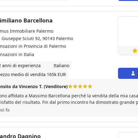
imiliano Barcellona
mus Immobiliare Palermo
a Giuseppe Sciuti 92, 90143 Palermo
ansazioni in Provincia di Palermo
nsazioni in Italia
2 anni di esperienza
Italiano
rezzo medio di vendita 165k EUR
nsito da Vincenzo T. (Venditore)
ono affidato a Massimo Barcellona perché la vendita della mia casa
isfatto del risultato. Fin dal primo incontro ha dimostrato grande p
etenza e una profonda conoscenza del mercato immobiliare. Mi h
si fa
o in ogni fase, dalla valutazione dell'immobile fino al rogito notaril
crazia con la massima trasparenza e togliendomi ogni preoccupazi
do e al suo impegno, siamo riusciti a vendere la casa in tempi brev
nque cerchi un professionista serio e affidabile!
sandro Dagnino