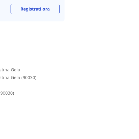
Registrati ora
stina Gela
stina Gela (90030)
 (90030)