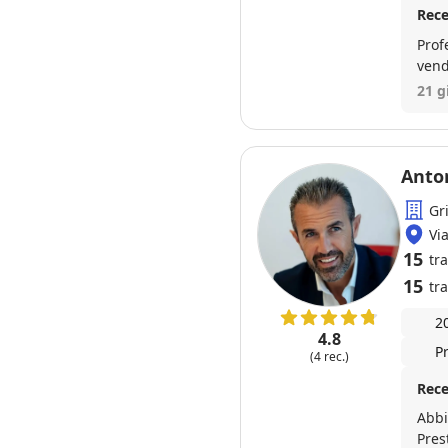
Rece
Prof
vend
21 g
Anto
Gr
Vi
15
tr
15
tra
2
4.8
P
(4 rec.)
Rece
Abbi
Pres