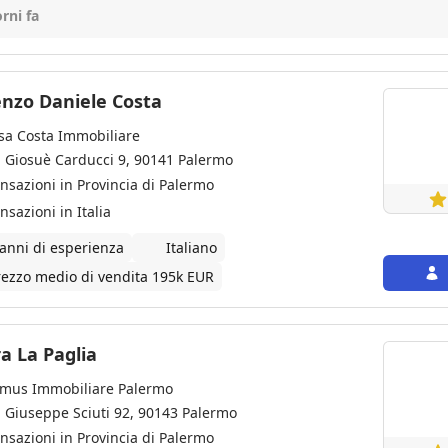
tia con noi, lavorando con professionalita', concretezza, tempismo
orni fa
 il nostro trasferimento un' avventura bellissima🥰
enzo Daniele Costa
sa Costa Immobiliare
a Giosuè Carducci 9, 90141 Palermo
ansazioni in Provincia di Palermo
nsazioni in Italia
 anni di esperienza
Italiano
rezzo medio di vendita 195k EUR
Maura La Paglia
mus Immobiliare Palermo
a Giuseppe Sciuti 92, 90143 Palermo
ansazioni in Provincia di Palermo