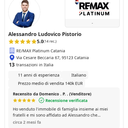
-
Alessandro Ludovico Pistorio
5.0
(14 rec.)
RE/MAX Platinum Catania
Via Cesare Beccaria 67, 95123 Catania
13
transazioni in Italia
11 anni di esperienza
Italiano
Prezzo medio di vendita 140k EUR
Recensito da Domenico . P. . (Venditore)
Recensione verificata
Ho venduto l'immobile di famiglia insieme ai miei
fratelli e mi sono affidato ad Alessandro che
conoscevo già per altre vendite. È un professionista
circa 2 mesi fa
empatico, puntuale molto attento a tutti i dettagli